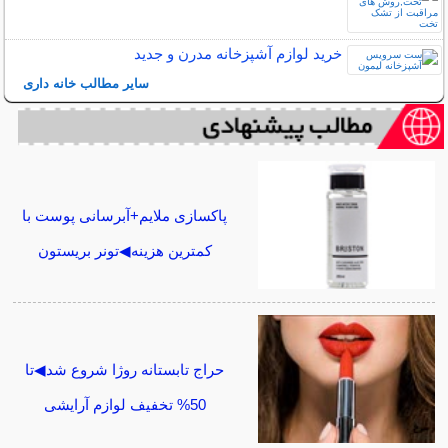
خرید لوازم آشپزخانه مدرن و جدید
سایر مطالب خانه داری
پاکسازی ملایم+آبرسانی پوست با
کمترین هزینه◀تونر بریستون
حراج تابستانه روژا شروع شد◀تا
50% تخفیف لوازم آرایشی