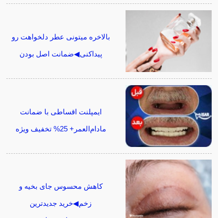
بالاخره میتونی عطر دلخواهت رو
پیداکنی◀ضمانت اصل بودن
ایمپلنت اقساطی با ضمانت
مادام‌العمر+ 25% تخفیف ویژه
کاهش محسوس جای بخیه و
زخم◀خرید جدیدترین