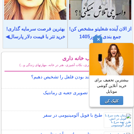
از الان آینده شغلیتو مشخص کن!
بهترین فرصت سرمایه گذاری!
جمع بندی کنکور1405
خرید تتر با قیمت دلار پارسال◀
×
تازه ترین مطالب خانه داری
(شستشو، نظافت، لکه گیری، نکات آشپزی، هنر در خانه، مهارتهای زندگی و...)
سایر مطالب خانه داری
چگونه تند بودن فلفل را تشخیص دهیم؟
بیشترین تخفیف برای
خرید آنلاین گوشی
موبایل
آموزش تصویری جعبه ی رمانتیک
کلیک کن
طبخ با فویل آلومینیومی در سفر