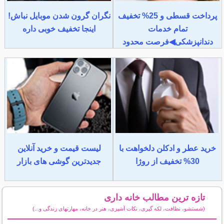
پرداخت قسطی و 25% تخفیف
نگران گرون شدن موبایل نباش!
تمام خدمات
اینجا تخفیف خوبی داره
دندانپزشکی◀فرصت محدود
خرید عطر و ادکلن دلخواهت با
لیست قیمت و خرید آنلاین
30% تخفیف از روژا
جدیدترین گوشی های بازار
تازه ترین مطالب خانه داری
(شستشو، نظافت، لکه گیری، نکات آشپزی، هنر در خانه، مهارتهای زندگی و...)
سایر مطالب خانه داری