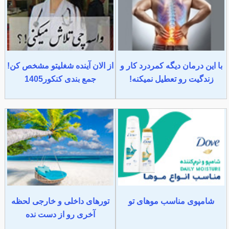
با این درمان دیگه کمردرد کار و
از الان آینده شغلیتو مشخص کن!
زندگیت رو تعطیل نمیکنه!
جمع بندی کنکور1405
شامپوی مناسب موهای تو
تورهای داخلی و خارجی لحظه
آخری رو از دست نده