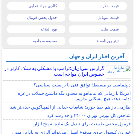
قیمت دلار
کالری مواد غذایی
قیمت موبایل
جدول پخش فوتبال
قیمت تبلت
نهج البلاغه
تیتر روزنامه ها
صحیفه سجادیه
آخرین اخبار ایران و جهان
گزارش سی‌ان‌ان؛ترامپ با مشکلی به سبک کارتر در
خصوص ایران مواجه است
دیپلماسی در مسقط؛ توافق فنی یا بن‌بست سیاسی؟
آمریکا:تا زمانی که نتانیاهو به محدود نگه داشتن حملات در غزه
ادامه دهد، هیچ مشکلی نداریم
طارمی باز هم خط خورد؛ شایعات جدایی از المپیاکوس جدی‌تر شد
شاخص کل بورس تهران ۳۴۰۰۰ واحد رشد کرد
فرمول مخفی طبیعت برای تبدیل یک ماده به پنج ابزار
خوردن کپسول حاوی مدفوع انسان می‌تواند آلرژی به بادام زمینی