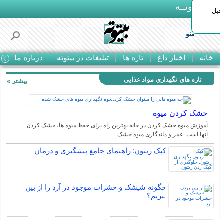
بـیتوتــه
بل
منو
خانه
اخبار داغ
تازه ها
تبلیغات در بیتوته
درباره ما
ت
تازه های نگهداری مواد غذایی
بیشتر »
خشک کردن میوه
آموزش میوه خشک کردن در خانه بهترین راه برای حفظ میوه ها، خشک کردن
آنها است. عمر و ماندگاری میوه خشک…
کپک زیتون: راهنمای جامع پیشگیری و درمان
چگونه شپشک و حشرات موجود در آرد را از بین
ببریم؟