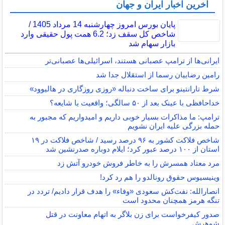
آخرین اخبار ایران و جهان
پایان بورس امروز چهارشنبه 14 مرداد 1405 /
شاخص کل سقف زد؛ 6.2 همت پول حقیقی وارد
بازار سهام شد
ایرانی‌ها از ترامپ عصبانی هستند، اسرائیلی‌ها عصبانی‌تر
رامین رضاییان رسما از استقلال جدا شد
شرط تارانتینو برای ساخت دنباله «روزی روزگاری در هالیوود»
خداحافظی با عینک بعد از ۵۰ سالگی؛ واقعیت یا شایعه؟
ترامپ: ما مذاکرات بسیار خوبی داریم و امیدواریم که مجبور به
حمله بزرگی علیه ایران نشویم
شاخص فلاکت کشور به ۹۶ درصد رسید / شاخص فلاکت در ۱۹
استان از ۱۰۰ درصد عبور کرد؛ ایلام دوباره صدرنشین شد
مرد معتاد همسرش را به خاطر فروش خودرو آتش زد
وینیسیوس حقوق رونالدو را هم رد کرد!
انصارالله: نفت‌کش سعودی «وفاء» را هدف قرار دادیم/ تردد در
تنگه هرمز همچنان محدود است
صدور کیفرخواست برای زن بلاگر به اتهام معاونت در قتل
شوهرش