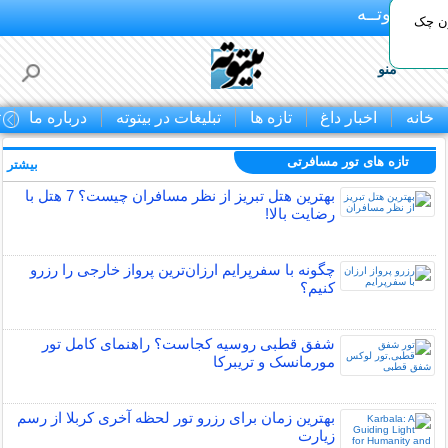
بـیتوتــه
ون چک
منو
خانه
اخبار داغ
تازه ها
تبلیغات در بیتوته
درباره ما
ت
تازه های تور مسافرتی
بیشتر »
بهترین هتل تبریز از نظر مسافران چیست؟ 7 هتل با
رضایت بالا!
چگونه با سفرپرایم ارزان‌ترین پرواز خارجی را رزرو
کنیم؟
شفق قطبی روسیه کجاست؟ راهنمای کامل تور
مورمانسک و تریبرکا
بهترین زمان برای رزرو تور لحظه آخری کربلا از رسم
زیارت