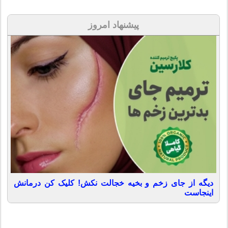
پیشنهاد امروز
دیگه از جای زخم و بخیه خجالت نکش! کلیک کن درمانش
اینجاست