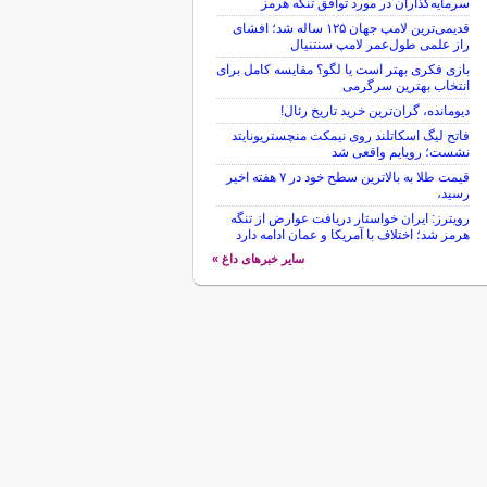
سرمایه‌گذاران در مورد توافق تنگه هرمز
قدیمی‌ترین لامپ جهان ۱۲۵ ساله شد؛ افشای
راز علمی طول‌عمر لامپ سنتنیال
بازی فکری بهتر است یا لگو؟ مقایسه کامل برای
انتخاب بهترین سرگرمی
دیومانده، گران‌ترین خرید تاریخ رئال!
فاتح لیگ اسکاتلند روی نیمکت منچستریونایتد
نشست؛ رویایم واقعی شد
قیمت طلا به بالاترین سطح خود در ۷ هفته اخیر
رسید،
رویترز: ایران خواستار دریافت عوارض از تنگه
هرمز شد؛ اختلاف با آمریکا و عمان ادامه دارد
سایر خبرهای داغ »