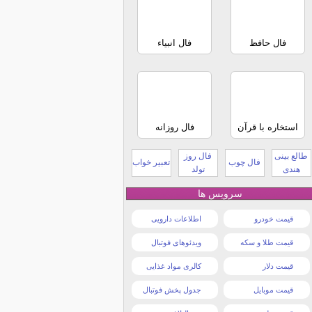
فال حافظ
فال انبیاء
استخاره با قرآن
فال روزانه
طالع بینی
فال روز
فال چوب
تعبیر خواب
هندی
تولد
سرویس ها
قیمت خودرو
اطلاعات دارویی
قیمت طلا و سکه
ویدئوهای فوتبال
قیمت دلار
کالری مواد غذایی
قیمت موبایل
جدول پخش فوتبال