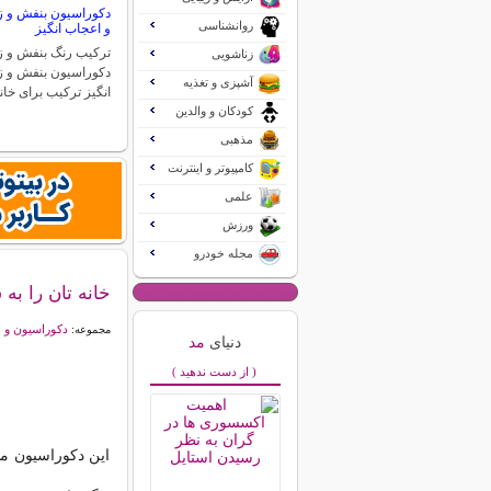
دکوراسیون بنفش و زر
روانشناسی
و اعجاب انگیز
ترکیب رنگ بنفش و زر
زناشویی
دکوراسیون بنفش و ز
آشپزی و تغذیه
انگیز ترکیب برای خان
کودکان و والدین
مذهبی
کامپیوتر و اینترنت
علمی
ورزش
مجله خودرو
خانه تان را به
دکوراسیون و 
مجموعه:
دنیای
مد
( از دست ندهید )
این دکوراسیون م