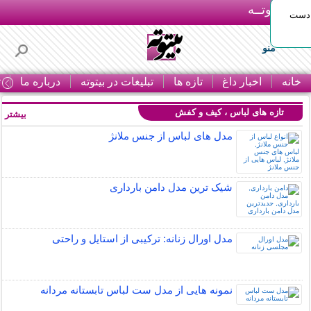
بـیتوتــه
 دست
منو
خانه
اخبار داغ
تازه ها
تبلیغات در بیتوته
درباره ما
ت
تازه های لباس ، کیف و کفش
بیشتر »
مدل های لباس از جنس ملانژ
شیک ترین مدل دامن بارداری
مدل اورال زنانه: ترکیبی از استایل و راحتی
نمونه هایی از مدل ست لباس تابستانه مردانه