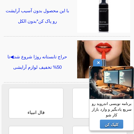
با این محصول بدون آسیب آرایشت
رو پاک کن*بدون الکل
حراج تابستانه روژا شروع شد◀تا
×
50% تخفیف لوازم آرایشی
برنامه نویسی اندروید رو
سریع یادبگیر و وارد بازار
فال حافظ
فال انبیاء
کار شو
کلیک کن