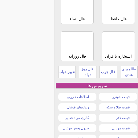
فال حافظ
فال انبیاء
استخاره با قرآن
فال روزانه
طالع بینی
فال روز
فال چوب
تعبیر خواب
هندی
تولد
سرویس ها
قیمت خودرو
اطلاعات دارویی
قیمت طلا و سکه
ویدئوهای فوتبال
قیمت دلار
کالری مواد غذایی
قیمت موبایل
جدول پخش فوتبال