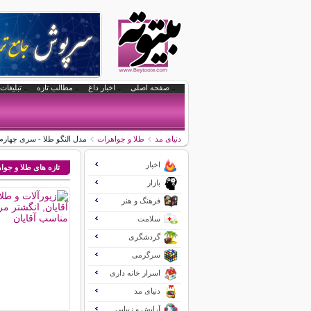
صفحه اصلی
اخبار داغ
مطالب تازه
تبلیغات 
دنیای مد
طلا و جواهرات
مدل النگو طلا - سری چهارم
اخبار
تازه های طلا و جوا
بازار
فرهنگ و هنر
سلامت
گردشگری
سرگرمی
اسرار خانه داری
دنیای مد
آرایش و زیبایی