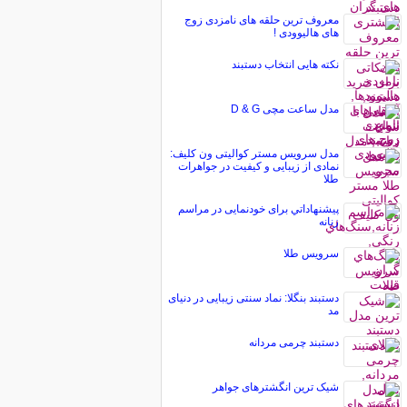
معروف ترین حلقه های نامزدی زوج
های هالیوودی !
نکته هایی انتخاب دستبند
مدل ساعت مچی D & G
مدل سرویس مستر کوالیتی ون کلیف:
نمادی از زیبایی و کیفیت در جواهرات
طلا
پيشنهاداتي برای خودنمایی در مراسم
زنانه
سرویس طلا
دستبند بنگلا: نماد سنتی زیبایی در دنیای
مد
دستبند چرمی مردانه
شیک ترین انگشترهای جواهر