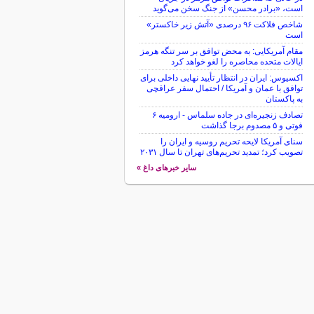
است، «برادر محسن» از جنگ سخن می‌گوید
شاخص فلاکت ۹۶ درصدی «آتش زیر خاکستر»
است
مقام آمریکایی: به محض توافق بر سر تنگه هرمز
ایالات متحده محاصره را لغو خواهد کرد
اکسیوس: ایران در انتظار تأیید نهایی داخلی برای
توافق با عمان و آمریکا / احتمال سفر عراقچی
به پاکستان
تصادف زنجیره‌ای در جاده سلماس - ارومیه ۶
فوتی و ۵ مصدوم برجا گذاشت
سنای آمریکا لایحه تحریم روسیه و ایران را
تصویب کرد؛ تمدید تحریم‌های تهران تا سال ۲۰۳۱
سایر خبرهای داغ »