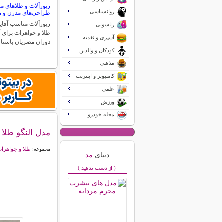
زیورآلات و طلاهای من
روانشناسی
طراحی‌های مدرن و م
زیورآلات مناسب آقایا
زناشویی
طلا و جواهرات برای آ
آشپزی و تغذیه
دوران مصریان باستا
کودکان و والدین
مذهبی
کامپیوتر و اینترنت
علمی
ورزش
مجله خودرو
مدل النگو طلا
طلا و جواهرا
مجموعه:
دنیای
مد
( از دست ندهید )