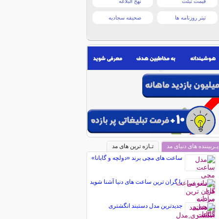
قیمت تبلت
نهج البلاغه
تیتر روزنامه ها
صحیفه سجادیه
پـربیننده های دنیای مد
تـازه ترین های مد
ساعت های مچی برند «دولچه و گابانا»
با گران‌ ترین ساعت‌ های دنیا آشنا شوید
جدیدترین مدل دستبند انگشتری