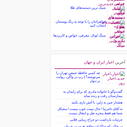
شیک ترین دستبندهای طلا
جواهراتتان را با توجه به رنگ پوستتان
انتخاب کنید
سنگ اوپال: معرفی، خواص و کاربردها
آخرین
اخبار ایران و جهان
چه كسي حافظه جمعي تهران را
مي‌نويسد؟ | رپ در واگن، روايت
بر ديوار
گفت‌وگو با خانواده مادری که برای زایمان به
بیمارستان رفت و زنده نماند
هشدار چین به ژاپن: با آتش بازی نکنید
نه آقای تاجرنیا ! حال تیمت خوب نیست / مشکل
شما هم فقط پنجره نقل و انتقال نیست
جزئیات بازداشت دو جراح زیبایی قلابی
در حالی که مذاکرات توافق هرمز در جریان