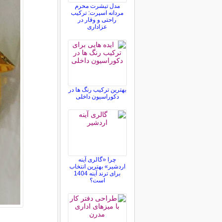
مدل تیشرت محرم
مردانه اسپرت: ترکیب
راحتی و وقار در
عزاداری
بهترین ترکیب رنگ ها در
دکوراسیون داخلی
چرا «گالری آینه
اردشیر» بهترین انتخاب
برای ترند آینه 1404
است؟