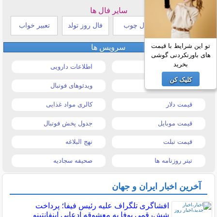
سایر فال ها
طالع بینی هندی
فال چوب
فال روز تولد
تعبیر خواب
تو این شرایط با قیمت
سرویس ها
های باورنکردنی گوشی
بخرید
قیمت خودرو
اطلاعات دارویی
کلیک کن
قیمت طلا و سکه
ویدئوهای فوتبال
قیمت دلار
کالری مواد غذایی
قیمت موبایل
جدول پخش فوتبال
قیمت تبلت
نهج البلاغه
تیتر روزنامه ها
صحیفه سجادیه
آخرین اخبار ایران و جهان
افشاگری تلگراف علیه رئیس فیفا؛ پرداخت
شش‌رقمی یوفا به معشوقه ادعایی اینفانتینو