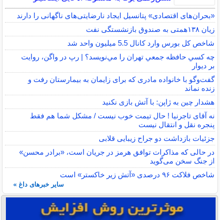
«بحران‌های اقتصادی» پتانسیل ایجاد نارضایتی‌های ناگهانی را دارند
زیان ۱۳۸همتی به صندوق بازنشستگی نفت
شاخص کل بورس وارد کانال 5.5 میلیون واحد شد
چه كسي حافظه جمعي تهران را مي‌نويسد؟ | رپ در واگن، روايت
بر ديوار
گفت‌وگو با خانواده مادری که برای زایمان به بیمارستان رفت و
زنده نماند
هشدار چین به ژاپن: با آتش بازی نکنید
نه آقای تاجرنیا ! حال تیمت خوب نیست / مشکل شما هم فقط
پنجره نقل و انتقال نیست
جزئیات بازداشت دو جراح زیبایی قلابی
در حالی که مذاکرات توافق هرمز در جریان است، «برادر محسن»
از جنگ سخن می‌گوید
شاخص فلاکت ۹۶ درصدی «آتش زیر خاکستر» است
سایر خبرهای داغ »