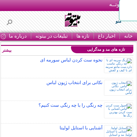
بـیتوتــه
منو
خانه
اخبار داغ
تازه ها
تبلیغات در بیتوته
درباره ما
ت
تازه های مد و مدگرایی
بیشتر »
نحوه ست کردن لباس سورمه ای
نکاتی برای انتخاب ژپون لباس
چه رنگی را با چه رنگی ست کنیم؟
آشنایی با استایل لولیتا