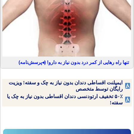
تنها راه رهایی از کمر درد بدون نیاز به دارو! (◂پرسش‌نامه)
ایمپلنت اقساطی دندان بدون نیاز به چک و سفته! ویزیت
رایگان توسط متخصص
۵۰٪ تخفیف ارتودنسی دندان اقساطی بدون نیاز به چک یا
سفته!