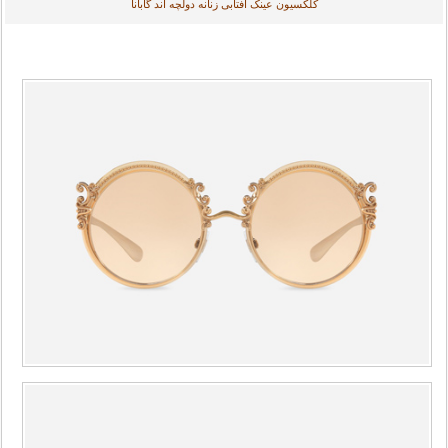
کلکسیون عینک آفتابی زنانه دولچه اند گابانا