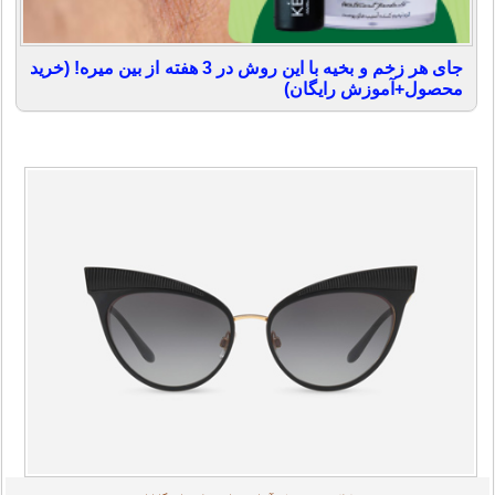
جای هر زخم و بخیه با این روش در 3 هفته از بین میره! (خرید
محصول+آموزش رایگان)