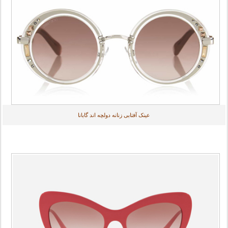
عینک آفتابی زنانه دولچه اند گابانا