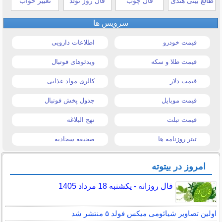
طالع بینی هندی
فال چوب
فال روز تولد
تعبیر خواب
سرویس ها
قیمت خودرو
اطلاعات دارویی
قیمت طلا و سکه
ویدئوهای فوتبال
قیمت دلار
کالری مواد غذایی
قیمت موبایل
جدول پخش فوتبال
قیمت تبلت
نهج البلاغه
تیتر روزنامه ها
صحیفه سجادیه
امروز در بیتوته
فال روزانه - یکشنبه 18 مرداد 1405
اولین تصاویر شیائومی میکس فولد ۵ منتشر شد