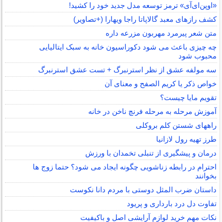
«اوپن‌ای‌آی» ترمز توسعه مدل جدید خود را کشید!
کشف رازهای معبد گالاپاتا راجا ویهارا (+تصاویر)
متن شعر پیرمرد مهربون مزرعه داره
چه چیزی باعث می شود دکوراسیون خانه به سبک ایتالیایی
محبوب شود
سه مولفه عشق از نظر استرنبرگ + تست عشق استرنبرگ
خواص ذکر یا کریم الصفح و معنای آن
تقویم مایا چیست؟
آموزش مرحله به مرحله فرنچ ناخن در خانه
راههای شستن کلم بروکلی
طرز تهیه رول لازانیا
درمان و پیشگیری از تنبلی تخمدان با ورزش
احترام در رابطه زناشویی چگونه ایجاد می شود؟ حتما زوج ها
بخوانند
داستان ضرب المثل دوستی با مردم دانا نكوست
تفاوت دل درد بارداری و پریود
نکات مهم خرید لوازم آرایشی اصل و باکیفیت