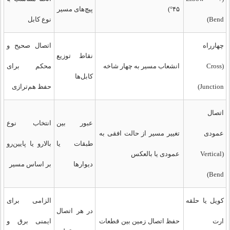
۴۵°)
پیچ‌های مسیر
Bend)
نوع کابل
چهارراه
اتصال صحیح و
نقاط توزیع
(Cross
انشعاب مسیر به چهار شاخه
محکم برای
کابل‌ها
Junction)
حفظ هم‌ترازی
اتصال
عبور بین
انتخاب نوع
عمودی
تغییر مسیر از حالت افقی به
طبقات یا
بالا‌رو یا پایین‌رو
(Vertical
عمودی یا بالعکس
دیوارها
بر اساس مسیر
Bend)
کویل یا حلقه
الزامی برای
در هر اتصال
ارت
حفظ اتصال زمین بین قطعات
ایمنی برق و