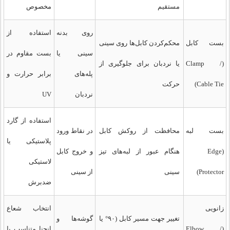
مستقیم
مخصوص
روی بدنه
استفاده از
بست کابل
محکم‌کردن کابل‌ها روی سینی
سینی یا
بست مقاوم در
(Clamp /
یا نردبان برای جلوگیری از
پله‌های
برابر حرارت و
Cable Tie)
حرکت
نردبان
UV
استفاده از گارد
بست لبه
محافظت از روکش کابل
در نقاط ورود
پلاستیکی یا
(Edge
هنگام عبور از لبه‌های تیز
و خروج کابل
لاستیکی
Protector)
سینی
از سینی
ضدبرش
زانویی
انتخاب شعاع
تغییر جهت مسیر کابل (۹۰° یا
گوشه‌ها و
(Elbow /
انحنا متناسب با