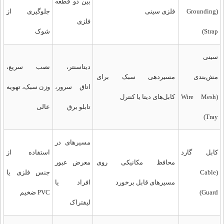
بین دو قطعه
(Grounding
فلزی سینی
جلوگیری از
فلزی
Strap)
شوک
سینی
دیتاسنتر،
نصب سریع،
مش‌بندی
مسیردهی سبک برای
اتاق سرور،
وزن سبک، تهویه
(Wire Mesh
کابل‌های دیتا یا کنترل
تابلو برق
عالی
Tray)
مسیرهای در
کابل گارد
استفاده از
محافظ مکانیکی روی
معرض عبور
(Cable
جنس فلزی یا
مسیرهای قابل برخورد
افراد یا
Guard)
PVC ضخیم
لیفتراک