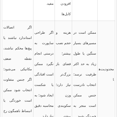
افزودن
مفید.
کابل‌ها.
اگر اتصالات
ممکن است در
هزینه و
اگر طراحی
استاندارد نباشند یا
مسیرهای بسیار
حجم نصب
ساپورت به
پیچ‌ها محکم نباشند،
سنگین یا طول
بیشتر؛
درستی انجام
نقطه ضعف
زیاد به حد اکثر
فضای باز
نگیرد ممکن
محدودیت‌ه
مکانیکی می‌شود؛
ظرفیت نرسد؛
بزرگ‌تر
است افتادگی
ا
اگر جنس متفاوت
انتخاب نادرست
نیاز دارد؛
یا شکست
انتخاب شود ممکن
جنس ممکن
وزن
ایجاد شود؛ به
است خوردگی یا
است منجر به
سکوبندی
محاسبه دقیق
انبساط ناهمگون رخ
خوردگی شود.
بیشتر.
نیاز دارد.