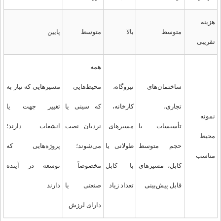
هزینه
متوسط
بالا
متوسط
پایین
تقریبی
همه
ساختمان‌های
نیروگاه،
محیط‌هایی
مسیرهایی که نیاز به
تجاری،
کارخانه،
که سینی یا
تغییر جهت یا
نمونه
تأسیسات با
مسیرهای
نردبان نصب
انشعاب دارند؛
محیط
حجم متوسط
طولانی یا
می‌شوند؛
پروژه‌هایی که
مناسب
کابل، مسیرهای
با کابل
مخصوصاً
توسعه در آینده
قابل پیش‌بینی
تعداد زیاد
صنعتی یا
دارند
دارای لرزش