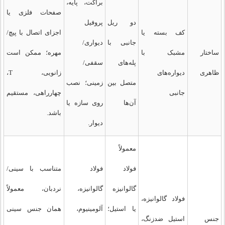
براکت، پایه،
صفحات فلزی یا
دو ریل
پروفیل
کف بسته یا
اجزای اتصال با پیچ/
جانبی با
دیواری/
ساختار
مشبک با
مهره؛ ممکن است
پله‌های
سقفی/
ظاهری
دیواره‌های
زانویی، T،
متصل بین
زمینی؛ نصب
جانبی
چهارراهی، مستقیم
آن‌ها
روی سازه یا
باشد.
دیوار.
معمولاً
فولاد
فولاد
متناسب با سینی/
گالوانیزه
گالوانیزه،
نردبان، معمولاً
فولاد گالوانیزه،
یا استیل؛
آلومینیوم،
همان جنس سینی
جنس
استیل ضدزنگ،