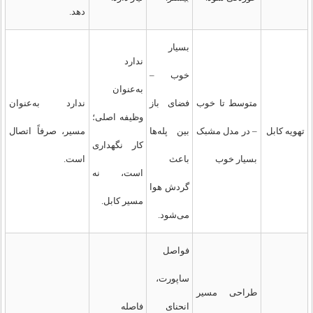
دهد.
بسیار
ندارد
خوب –
به‌عنوان
متوسط تا خوب
فضای باز
ندارد به‌عنوان
وظیفه اصلی؛
تهویه کابل
– در مدل مشبک
بین پله‌ها
مسیر، صرفاً اتصال
کار نگهداری
بسیار خوب
باعث
است.
است، نه
گردش هوا
مسیر کابل.
می‌شود.
فواصل
ساپورت،
طراحی مسیر
انحنای
فاصله