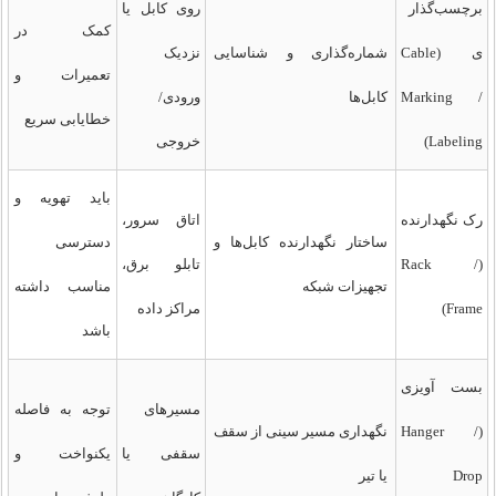
برچسب‌گذار
روی کابل یا
کمک در
ی (Cable
شماره‌گذاری و شناسایی
نزدیک
تعمیرات و
Marking /
کابل‌ها
ورودی/
خطایابی سریع
Labeling)
خروجی
باید تهویه و
رک نگهدارنده
اتاق سرور،
ساختار نگهدارنده کابل‌ها و
دسترسی
(Rack /
تابلو برق،
تجهیزات شبکه
مناسب داشته
Frame)
مراکز داده
باشد
بست آویزی
مسیرهای
توجه به فاصله
(Hanger /
نگهداری مسیر سینی از سقف
سقفی یا
یکنواخت و
Drop
یا تیر