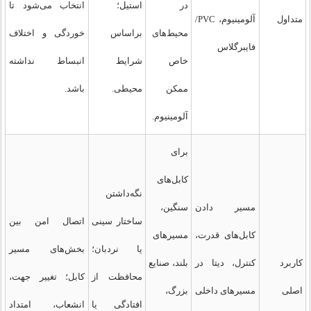
در
استیل؛
انتخاب می‌شود تا
متداول
آلومینیوم، PVC/
محیط‌های
براساس
خوردگی و اختلاف
فایبرگلاس
خاص
شرایط
انبساط نداشته
ممکن
محیطی.
باشد.
آلومینیوم.
برای
کابل‌های
نگه‌داشتن
مسیر دادن
سنگین،
ساختار سینی
اتصال امن بین
کابل‌های قدرت،
مسیرهای
یا نردبان؛
بخش‌های مسیر
کاربرد
کنترل، دیتا در
بلند، صنایع
محافظت از
کابل؛ تغییر جهت،
اصلی
مسیرهای داخلی
بزرگ،
افتادگی یا
انشعاب، امتداد