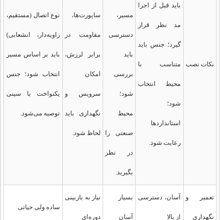
باید قبل از اجرا
مسیر،
ساپورت‌ها،
نوع اتصال (مستقیم،
مد نظر قرار
دسترسی
مقاومت در
زاویه‌دار، انشعابی)
گیرد؛ جنس باید
باید
برابر لرزش،
باید بر اساس مسیر
نکات نصب
متناسب با
بررسی
امکان
انتخاب شود؛ جنس
محیط انتخاب
شود؛
سرویس و
یکنواخت با سینی
شود؛
محیط
نگهداری باید
توصیه می‌شود.
استانداردها
صنعتی را
لحاظ شود.
رعایت شود.
در نظر
بگیرید.
تعمیر و
آسان، دسترسی
بسیار
نیاز به بازبینی
ساده ولی حیاتی
نگهداری
از بالا
آسان
دوره‌ای