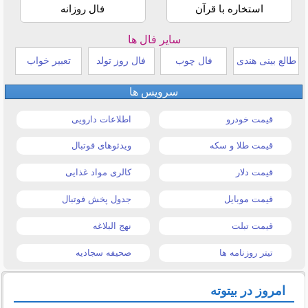
استخاره با قرآن
فال روزانه
سایر فال ها
طالع بینی هندی
فال چوب
فال روز تولد
تعبیر خواب
سرویس ها
قیمت خودرو
اطلاعات دارویی
قیمت طلا و سکه
ویدئوهای فوتبال
قیمت دلار
کالری مواد غذایی
قیمت موبایل
جدول پخش فوتبال
قیمت تبلت
نهج البلاغه
تیتر روزنامه ها
صحیفه سجادیه
امروز در بیتوته