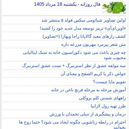
فال روزانه - یکشنبه 18 مرداد 1405
اولین تصاویر شیائومی میکس فولد ۵ منتشر شد
«اوپن‌ای‌آی» ترمز توسعه مدل جدید خود را کشید!
کشف رازهای معبد گالاپاتا راجا ویهارا (+تصاویر)
متن شعر پیرمرد مهربون مزرعه داره
چه چیزی باعث می شود دکوراسیون خانه به سبک ایتالیایی
محبوب شود
سه مولفه عشق از نظر استرنبرگ + تست عشق استرنبرگ
خواص ذکر یا کریم الصفح و معنای آن
تقویم مایا چیست؟
آموزش مرحله به مرحله فرنچ ناخن در خانه
راههای شستن کلم بروکلی
طرز تهیه رول لازانیا
درمان و پیشگیری از تنبلی تخمدان با ورزش
احترام در رابطه زناشویی چگونه ایجاد می شود؟ حتما زوج ها
بخوانند