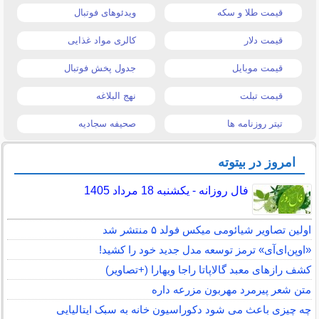
قیمت طلا و سکه
ویدئوهای فوتبال
قیمت دلار
کالری مواد غذایی
قیمت موبایل
جدول پخش فوتبال
قیمت تبلت
نهج البلاغه
تیتر روزنامه ها
صحیفه سجادیه
امروز در بیتوته
فال روزانه - یکشنبه 18 مرداد 1405
اولین تصاویر شیائومی میکس فولد ۵ منتشر شد
«اوپن‌ای‌آی» ترمز توسعه مدل جدید خود را کشید!
کشف رازهای معبد گالاپاتا راجا ویهارا (+تصاویر)
متن شعر پیرمرد مهربون مزرعه داره
چه چیزی باعث می شود دکوراسیون خانه به سبک ایتالیایی