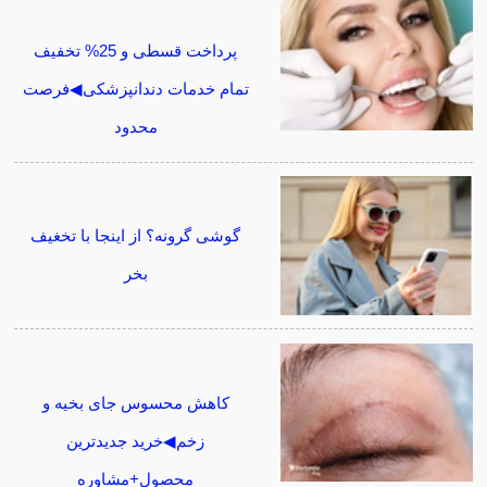
پرداخت قسطی و 25% تخفیف
تمام خدمات دندانپزشکی◀فرصت
محدود
گوشی گرونه؟ از اینجا با تخغیف
بخر
کاهش محسوس جای بخیه و
زخم◀خرید جدیدترین
محصول+مشاوره