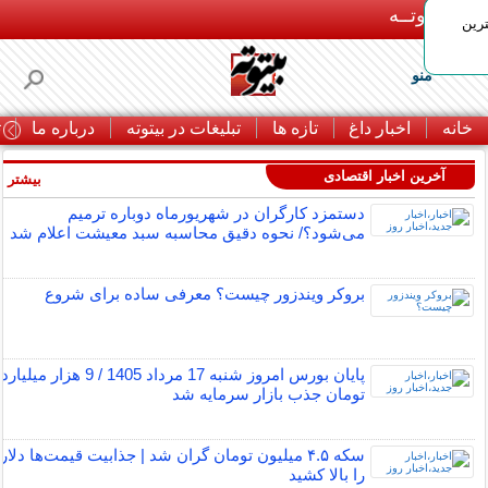
بـیتوتــه
رین
منو
خانه
اخبار داغ
تازه ها
تبلیغات در بیتوته
درباره ما
ت
آخرین اخبار اقتصادی
بیشتر »
دستمزد کارگران در شهریورماه دوباره ترمیم
می‌شود؟/ نحوه دقیق محاسبه سبد معیشت اعلام شد
بروکر ویندزور چیست؟ معرفی ساده برای شروع
پایان بورس امروز شنبه 17 مرداد 1405 / 9 هزار میلیارد
تومان جذب بازار سرمایه شد
سکه ۴.۵ میلیون تومان گران شد | جذابیت قیمت‌ها دلار
را بالا کشید