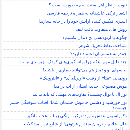
نبوت از نظر اهل سنت به چه صورت است ؟
اشعار ترکی عاشقانه به همراه ترجمه فارسی
اسپری فیکس کننده آرایش خود را در خانه بسازید!
روش های متفاوت بافت لیف
چگونه با ارتودنسی نخ دندان بکشیم؟
شناخت نقاط تحریک شوهر
چقدر به همسرتان اعتماد دارید؟
چند دلیل مهم اینکه چرا بهانه گیری‌های کودک، چیز بدی نیست
لباس‎های نو و تمیز هم می‌توانند بیماری‌زا باشند!
رونمایی «متا» از رقیب «اوپن‌ای‌آی» و «آنتروپیک»
هوش مصنوعی جدید، انسان از آب درآمد!
تور آل یا یوآل چیست؟ تفاوت‌های مهمی که باید بدانید!
نور خورشید و دشمن خاموش چشمان شما؛ آفتاب سوختگی چشم
چیست؟
دکوراسیون بنفش و زرد؛ ترکیب رنگی زیبا و اعجاب انگیز
علل، علایم و درمان سندرم فرتوتی؛ از شایع ترین مشکلات
سالمندی