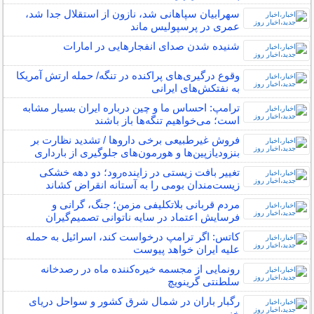
سهرابیان سپاهانی شد، نازون از استقلال جدا شد،
عمری در پرسپولیس ماند
شنیده شدن صدای انفجارهایی در امارات
وقوع درگیری‌های پراکنده در تنگه/ حمله ارتش آمریکا
به نفتکش‌های ایرانی
ترامپ: احساس ما و چین درباره ایران بسیار مشابه
است؛ می‌خواهیم تنگه‌ها باز باشند
فروش غیرطبیعی برخی داروها / تشدید نظارت بر
بنزودیازپین‌ها و هورمون‌های جلوگیری از بارداری
تغییر بافت زیستی در زاینده‌رود؛ دو دهه خشکی
زیست‌مندان بومی را به آستانه انقراض کشاند
مردم قربانی بلاتکلیفی مزمن؛ جنگ، گرانی و
فرسایش اعتماد در سایه ناتوانی تصمیم‌گیران
کاتس: اگر ترامپ درخواست کند، اسرائیل به حمله
علیه ایران خواهد پیوست
رونمایی از مجسمه خیره‌کننده ماه در رصدخانه
سلطنتی گرینویچ
رگبار باران در شمال شرق کشور و سواحل دریای
خزر