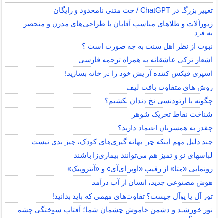
تغییر بزرگ در ChatGPT / چت متنی نامحدود و رایگان
زیورآلات و طلاهای مناسب آقایان با طراحی‌های مدرن و منحصر
به فرد
نبوت از نظر اهل سنت به چه صورت است ؟
اشعار ترکی عاشقانه به همراه ترجمه فارسی
اسپری فیکس کننده آرایش خود را در خانه بسازید!
روش های متفاوت بافت لیف
چگونه با ارتودنسی نخ دندان بکشیم؟
شناخت نقاط تحریک شوهر
چقدر به همسرتان اعتماد دارید؟
چند دلیل مهم اینکه چرا بهانه گیری‌های کودک، چیز بدی نیست
لباس‎های نو و تمیز هم می‌توانند بیماری‌زا باشند!
رونمایی «متا» از رقیب «اوپن‌ای‌آی» و «آنتروپیک»
هوش مصنوعی جدید، انسان از آب درآمد!
تور آل یا یوآل چیست؟ تفاوت‌های مهمی که باید بدانید!
نور خورشید و دشمن خاموش چشمان شما؛ آفتاب سوختگی چشم