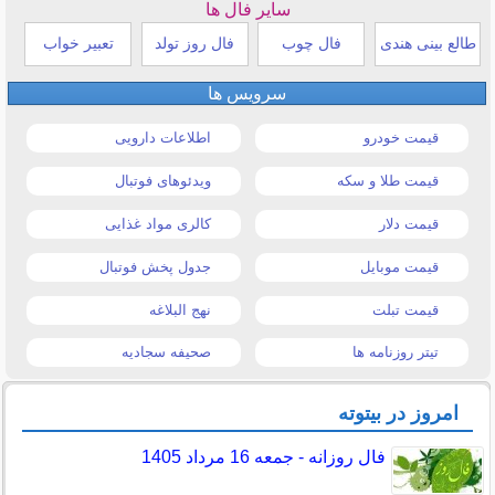
سایر فال ها
طالع بینی هندی
فال چوب
فال روز تولد
تعبیر خواب
سرویس ها
قیمت خودرو
اطلاعات دارویی
قیمت طلا و سکه
ویدئوهای فوتبال
قیمت دلار
کالری مواد غذایی
قیمت موبایل
جدول پخش فوتبال
قیمت تبلت
نهج البلاغه
تیتر روزنامه ها
صحیفه سجادیه
امروز در بیتوته
فال روزانه - جمعه 16 مرداد 1405