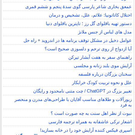
عمعق بخاری شاعر پارسی گوی سدهٔ پنجم و ششم قمری
اختلال کاتاتونیا: علائم، علل، تشخیص و درمان
دستور تهیه باقلوای گل رز ؛ تاپترین باقلوای دنیا
مدل های لباس از جنس ملانژ
عوامل دخیل در مشکل توقف برنامه ها در اندروید + راه حل
آیا ازدواج از روی ترحم و دلسوزی صحیح است؟
راهنمای سفر به هفت آبشار تیرکن
آرایش موی بلند زنانه و مجلسی
سخنان بزرگان درباره فلسفه
علل و نحوه تربیت کودک خرابکار
تغییر بزرگ در ChatGPT / چت متنی نامحدود و رایگان
زیورآلات و طلاهای مناسب آقایان با طراحی‌های مدرن و منحصر
به فرد
نبوت از نظر اهل سنت به چه صورت است ؟
اشعار ترکی عاشقانه به همراه ترجمه فارسی
اسپری فیکس کننده آرایش خود را در خانه بسازید!