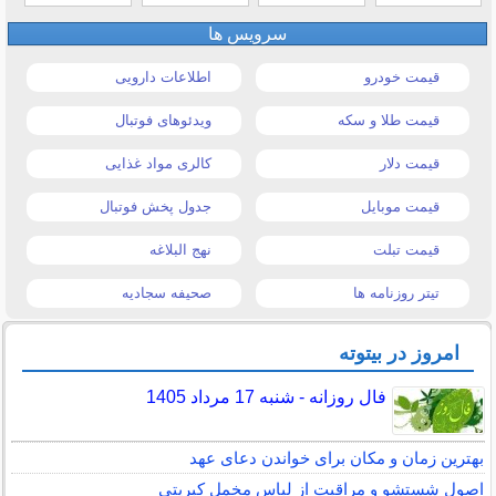
سرویس ها
قیمت خودرو
اطلاعات دارویی
قیمت طلا و سکه
ویدئوهای فوتبال
قیمت دلار
کالری مواد غذایی
قیمت موبایل
جدول پخش فوتبال
قیمت تبلت
نهج البلاغه
تیتر روزنامه ها
صحیفه سجادیه
امروز در بیتوته
فال روزانه - شنبه 17 مرداد 1405
بهترین زمان و مکان برای خواندن دعای عهد
اصول شستشو و مراقبت از لباس مخمل کبریتی