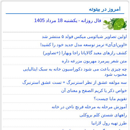
امروز در بیتوته
فال روزانه - یکشنبه 18 مرداد 1405
اولین تصاویر شیائومی میکس فولد ۵ منتشر شد
«اوپن‌ای‌آی» ترمز توسعه مدل جدید خود را کشید!
کشف رازهای معبد گالاپاتا راجا ویهارا (+تصاویر)
متن شعر پیرمرد مهربون مزرعه داره
چه چیزی باعث می شود دکوراسیون خانه به سبک ایتالیایی
محبوب شود
سه مولفه عشق از نظر استرنبرگ + تست عشق استرنبرگ
خواص ذکر یا کریم الصفح و معنای آن
تقویم مایا چیست؟
آموزش مرحله به مرحله فرنچ ناخن در خانه
راههای شستن کلم بروکلی
طرز تهیه رول لازانیا