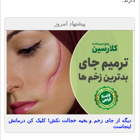
پیشنهاد امروز
دیگه از جای زخم و بخیه خجالت نکش! کلیک کن درمانش
اینجاست