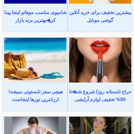
بیشترین تخفیف برای خرید آنلاین
شامپوی مناسب موهاتو اینجا پیدا
گوشی موبایل
کن◀بهترین برند بازار
حراج تابستانه روژا شروع شد◀تا
هیچی سفر تابستونی نمیشه!
50% تخفیف لوازم آرایشی
ارزانترین تورها اینجاست