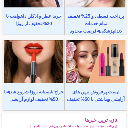
پرداخت قسطی و 25% تخفیف
خرید عطر و ادکلن دلخواهت با
تمام خدمات
30% تخفیف از روژا
دندانپزشکی◀فرصت محدود
لیست پرفروش ترین های
حراج تابستانه روژا شروع شد◀تا
آرایشی بهداشتی با 50% تخفیف
50% تخفیف لوازم آرایشی
تازه ترین خبرها
(روزنامه، سیاست و جامعه، حوادث، اقتصادی، ورزشی، دانشگاه و...)