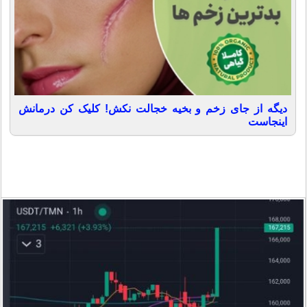
دیگه از جای زخم و بخیه خجالت نکش! کلیک کن درمانش
اینجاست