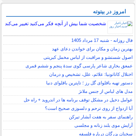
امروز در بیتوته
شخصیت شما بیش از آنچه فکر می‌کنید تغییر می‌کند
فال روزانه - شنبه 17 مرداد 1405
بهترین زمان و مکان برای خواندن دعای عهد
اصول شستشو و مراقبت از لباس مخمل کبریتی
عمعق بخاری شاعر پارسی گوی سدهٔ پنجم و ششم قمری
اختلال کاتاتونیا: علائم، علل، تشخیص و درمان
دستور تهیه باقلوای گل رز ؛ تاپترین باقلوای دنیا
مدل های لباس از جنس ملانژ
عوامل دخیل در مشکل توقف برنامه ها در اندروید + راه حل
آیا ازدواج از روی ترحم و دلسوزی صحیح است؟
راهنمای سفر به هفت آبشار تیرکن
آرایش موی بلند زنانه و مجلسی
سخنان بزرگان درباره فلسفه