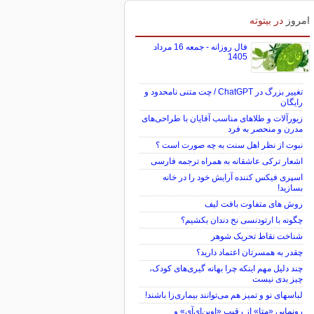
امروز
در بیتوته
فال روزانه - جمعه 16 مرداد
1405
تغییر بزرگ در ChatGPT / چت متنی نامحدود و
رایگان
زیورآلات و طلاهای مناسب آقایان با طراحی‌های
مدرن و منحصر به فرد
نبوت از نظر اهل سنت به چه صورت است ؟
اشعار ترکی عاشقانه به همراه ترجمه فارسی
اسپری فیکس کننده آرایش خود را در خانه
بسازید!
روش های متفاوت بافت لیف
چگونه با ارتودنسی نخ دندان بکشیم؟
شناخت نقاط تحریک شوهر
چقدر به همسرتان اعتماد دارید؟
چند دلیل مهم اینکه چرا بهانه گیری‌های کودک،
چیز بدی نیست
لباس‎های نو و تمیز هم می‌توانند بیماری‌زا باشند!
رونمایی «متا» از رقیب «اوپن‌ای‌آی» و