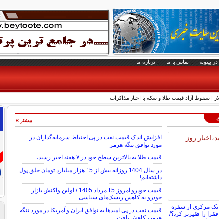
در بیتوته
تماس با ما
درباره ما
ی
بیشتر »
افزایش اندک قیمت نفت در پی احتیاط سرمایه‌گذاران در
مورد توافق تنگه هرمز
قیمت طلا به بالاترین سطح خود در ۷ هفته اخیر رسید،
در سال 1404 روزانه بیش از 15 هزار میلیارد تومان خلق پول
داشته‌ایم!
قیمت خودرو امروز 15 مرداد 1405 / اولین واکنش بازار
خودرو به کاهش ریسک‌های سیاسی
انک مرکزی از سفره
قیمت نفت در پی امیدها به توافق ایران و آمریکا در مورد تنگه
 فقرا را فقیرتر کرد؟/
هرمز، کاهش یافت