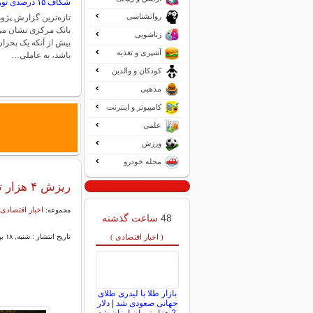
شکاف ۱۵ درصدی تورم میان فقیر و غنی
روانشناسی
تازه‌ترین گزارش پژو
بانک مرکزی نشان می‌
زناشویی
بیش از آنکه یک بحر
آشپزی و تغذیه
باشد، به عاملی…
کودکان و والدین
مذهبی
کامپیوتر و اینترنت
علمی
ورزش
مجله خودرو
ریزش ۴ هزار تومانی دلار | سقوط آزاد قیمت طلا و سکه با اخبار مذاکرات
اخبار اقتصادی 
مجموعه:
48
ساعت گذشته
( اخبار اقتصادی )
تاریخ انتشار : شنبه, ۱۸ بهمن ۱۴۰۴ ۱۲:۵۹
بازار طلا با لیدری طلای
جهانی صعودی شد | دلار