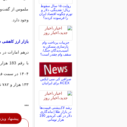
روایت ۱۵ سال سقوط
ملموس از گفت‌وگوه
ریال؛ نقدینگی، دلار و
تورم چگونه اقتصاد ایران
را فرسوده کردند؟
وجود دارد.
بازار ارز کاهشی 
جزییات پرداخت وام
بازسازی مسکن به
آسیب‌دیدگان جنگ/
سقف وام چقدر است؟
صرافی کی سی ایکس
KCEX برای ایرانیان
۱۳۳ هزار و ۷۸۲ تومان است و نسبت به روز پنجشنبه تغییری ندارد.
***
رشد لاک‌پشتی قیمت‌ها
در بازار طلا | ماندگاری
دلار در کف کریدور 190
پیشنهاد ویژه
هزار تومانی