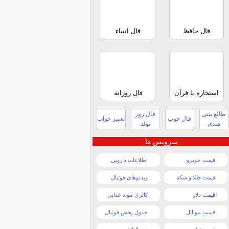
فال حافظ
فال انبیاء
استخاره با قرآن
فال روزانه
طالع بینی
فال روز
فال چوب
تعبیر خواب
هندی
تولد
سرویس ها
قیمت خودرو
اطلاعات دارویی
قیمت طلا و سکه
ویدئوهای فوتبال
قیمت دلار
کالری مواد غذایی
قیمت موبایل
جدول پخش فوتبال