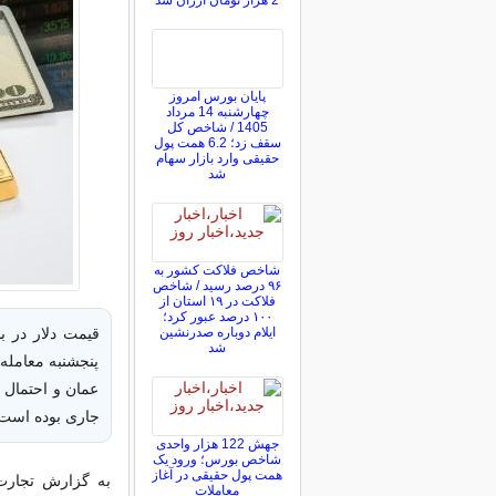
2 هزار تومان ارزان شد
پایان بورس امروز
چهارشنبه 14 مرداد
1405 / شاخص کل
سقف زد؛ 6.2 همت پول
حقیقی وارد بازار سهام
شد
شاخص فلاکت کشور به
۹۶ درصد رسید / شاخص
فلاکت در ۱۹ استان از
۱۰۰ درصد عبور کرد؛
ایلام دوباره صدرنشین
شد
پنجشنبه معامله
عمان و احتمال د
جاری بوده است
جهش 122 هزار واحدی
شاخص بورس؛ ورود یک
همت پول حقیقی در آغاز
به گزارش تجارت 
معاملات