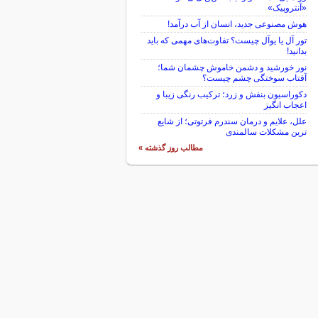
«آنتروپیک»
هوش مصنوعی جدید، انسان از آب درآمد!
تور آل یا یوآل چیست؟ تفاوت‌های مهمی که باید
بدانید!
نور خورشید و دشمن خاموش چشمان شما؛
آفتاب سوختگی چشم چیست؟
دکوراسیون بنفش و زرد؛ ترکیب رنگی زیبا و
اعجاب انگیز
علل، علایم و درمان سندرم فرتوتی؛ از شایع
ترین مشکلات سالمندی
مطالب روز گذشته »