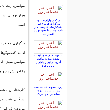
واکنش بازار نفت به
مذاکرات هرمز/ عبور
است.
نفتکش‌های عربستان از
باب‌المندب با وجود تهدید
انصارالله
برگزاری مذاکرات 
ادامه گفت‌وگوها
سقوط ۴ درصدی قیمت
نفت؛ امید به توافق
سیاسی سوق داد. ا
آمریکا و ایران بازار را
نزولی کرد
را افزایش داد و م
روند صعودی قیمت نفت
کارشناسان معتقد
پس از تشدید تنش‌ها
میان ایران و آمریک
سیگنال مثبت می‌
می‌دهند که این 