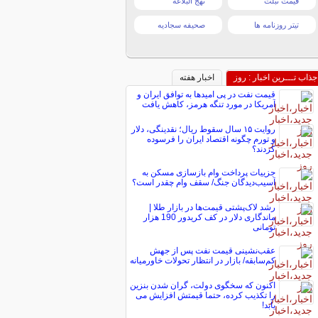
قیمت تبلت
نهج البلاغه
تیتر روزنامه ها
صحیفه سجادیه
جذاب تـــرین اخبار : روز
اخبار هفته
قیمت نفت در پی امیدها به توافق ایران و
آمریکا در مورد تنگه هرمز، کاهش یافت
روایت ۱۵ سال سقوط ریال؛ نقدینگی، دلار
و تورم چگونه اقتصاد ایران را فرسوده
کردند؟
جزییات پرداخت وام بازسازی مسکن به
آسیب‌دیدگان جنگ/ سقف وام چقدر است؟
رشد لاک‌پشتی قیمت‌ها در بازار طلا |
ماندگاری دلار در کف کریدور 190 هزار
تومانی
عقب‌نشینی قیمت نفت پس از جهش
کم‌سابقه/ بازار در انتظار تحولات خاورمیانه
اکنون که سخگوی دولت، گران شدن بنزین
را تکذیب کرده، حتما قیمتش افزایش می
یابد!