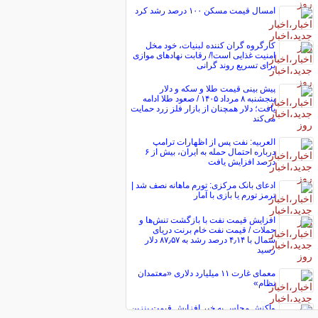
امسال قیمت مسکن ۱۰۰ درصد رشد کرد
کارگروه گران کننده لبنیات، خود مخل
امنیت غذایی است!/ رقابت نهاد‌های موازی
برای تسریع روند گرانی
پیش ‌بینی قیمت طلا و سکه و دلار
پنجشنبه ۸ مرداد ۱۴۰۵ / صعود طلا ادامه
یافت؛ دلار همچنان از بازار فلز زرد حمایت
می‌کند
العربیه: نفت پس از اظهارات ترامپ
درباره احتمال حمله به ایران، بیش از ۶
درصد افزایش یافت
ادعای بانک مرکزی: تورم ماهانه نصف شد |
ترمز تورم یا بازی با آمار
افزایش قیمت نفت با بازگشت تنش‌ها و
حملات / قیمت نفت خام برنت دریای
شمال با ۴٫۱۴ درصد رشد به ۸۷٫۵۷ دلار
رسید
معمای غارت ۱۱ میلیارد دلاری «معتمدان
نظام»
واکنش مجلس به خبر افزایش قیمت بنزین