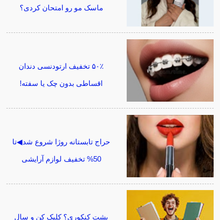
ماسک مو رو امتحان کردی؟
۵۰٪ تخفیف ارتودنسی دندان
اقساطی بدون چک یا سفته!
حراج تابستانه روژا شروع شد◀تا
50% تخفیف لوازم آرایشی
پشت کنکوری؟ کلیک کن و سال