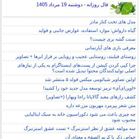
فال روزانه - دوشنبه 19 مرداد 1405
مدل های تخت کنار مادر
گیاه دارواش: موارد استفاده، عوارض جانبی و فواید
سنت گشه بری چیست؟
معرفی بازی های آپارتمانی
روستای فیلبند، روستایی عجیب و رویایی بر فراز ابرها + تصاویر
چرا کپی کردن کپشن از پست‌های اینستاگرام به یکی از نیازهای
اصلی تولیدکنندگان محتوا تبدیل شده است؟
اولین تصاویر شیائومی میکس فولد ۵ منتشر شد
«اوپن‌ای‌آی» ترمز توسعه مدل جدید خود را کشید!
کشف رازهای معبد گالاپاتا راجا ویهارا (+تصاویر)
متن شعر پیرمرد مهربون مزرعه داره
چه چیزی باعث می شود دکوراسیون خانه به سبک ایتالیایی
محبوب شود
سه مولفه عشق از نظر استرنبرگ + تست عشق استرنبرگ
خواص ذکر یا کریم الصفح و معنای آن