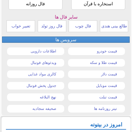
استخاره با قرآن
فال روزانه
سایر فال ها
طالع بینی هندی
فال چوب
فال روز تولد
تعبیر خواب
سرویس ها
قیمت خودرو
اطلاعات دارویی
قیمت طلا و سکه
ویدئوهای فوتبال
قیمت دلار
کالری مواد غذایی
قیمت موبایل
جدول پخش فوتبال
قیمت تبلت
نهج البلاغه
تیتر روزنامه ها
صحیفه سجادیه
امروز در بیتوته