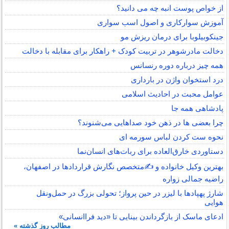
از خواص پوست انبه چه می دانید؟
آموزش سوارکاری و اصول اسب سواری
جینکوبیلوبا برای درمان ریزش مو
دخالت مادرشوهر در تربیت کودک + راهکار برای مقابله با دخالت
همه چیز درباره دوره رنسانس
درد استخوان واژن در بارداری
عوامل محبت در احادیث اسلامى
پادشاهی همه جا
چرا بعضی ها در ذهن خود صداهایی می‌شنوند؟
نحوه ست کردن لباس سورمه ای
دستاوردی خارق‌العاده برای ربات‌های انسان‌نما
بهترین وکیل خانواده و ✍️متخصص نگارش قراردادها در اصفهان،
راضیه جمالی زواره
شارژ پهپادها با لیزر در حین پرواز؛ تحولی بزرگ در حمل‌ونقل
هوایی
ادعای ماسک از بازگرداندن بینایی تا «دید فراانسانی»
مطالب روز گذشته »