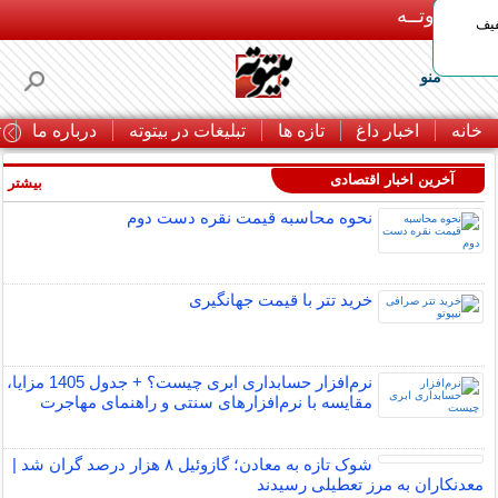
بـیتوتــه
د◀تا 50% تخفیف
منو
خانه
اخبار داغ
تازه ها
تبلیغات در بیتوته
درباره ما
ت
آخرین اخبار اقتصادی
بیشتر »
نحوه محاسبه قیمت نقره دست دوم
خرید تتر با قیمت جهانگیری
نرم‌افزار حسابداری ابری چیست؟ + جدول 1405 مزایا،
مقایسه با نرم‌افزارهای سنتی و راهنمای مهاجرت
شوک تازه به معادن؛ گازوئیل ۸ هزار درصد گران شد |
معدنکاران به مرز تعطیلی رسیدند