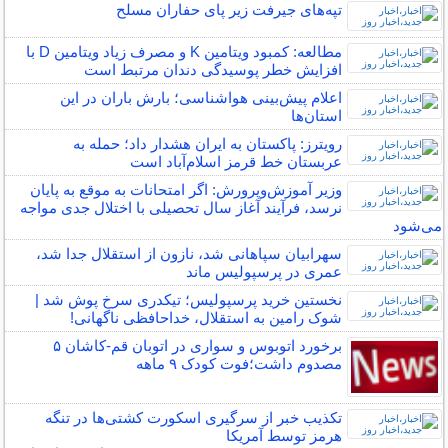
تپه‌های جیرفت زیر پای حفاران مسلح
مطالعه: کمبود ویتامین K و مصرف زیاد ویتامین D با
افزایش خطر پوسیدگی دندان مرتبط است
اعلام پیش‌بینی هواشناسی؛ بارش باران در این
استان‌ها
رویترز: پاکستان به ایران هشدار داد؛ حمله به
عربستان خط قرمز اسلام‌آباد است
وزیر آموزش‌وپرورش: اگر امتحانات به موقع به پایان
نرسد، فرآیند آغاز سال تحصیلی با اختلال جدی مواجه
می‌شود
سهرابیان سپاهانی شد، نازون از استقلال جدا شد،
عمری در پرسپولیس ماند
نخستین خرید پرسپولیس؛ تیکدری سرخ پوش شد |
شوک رامین به استقلال، خداحافظی ناگهانی!
برخورد اتوبوس و سواری در اتوبان قم-کاشان ۵
مصدوم داشت؛فوت کودک ۹ ماهه
تکذیب خبر از سرگیری اسکورت کشتی‌ها در تنگه
هرمز توسط آمریکا