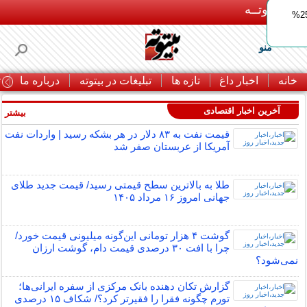
بـیتوتــه
ایمپلنت اقساطی با ضمانت مادام‌العمر+ 25%
منو
خانه
اخبار داغ
تازه ها
تبلیغات در بیتوته
درباره ما
ت
آخرین اخبار اقتصادی
بیشتر »
قیمت نفت به ۸۳ دلار در هر بشکه رسید | واردات نفت
آمریکا از عربستان صفر شد
طلا به بالاترین سطح قیمتی رسید/ قیمت جدید طلای
جهانی امروز ۱۶ مرداد ۱۴۰۵
گوشت ۴ هزار تومانی این‌گونه میلیونی قیمت خورد/
چرا با افت ۳۰ درصدی قیمت دام، گوشت ارزان
نمی‌شود؟
گزارش تکان‌ دهنده بانک مرکزی از سفره ایرانی‌ها؛
تورم چگونه فقرا را فقیرتر کرد؟/ شکاف ۱۵ درصدی