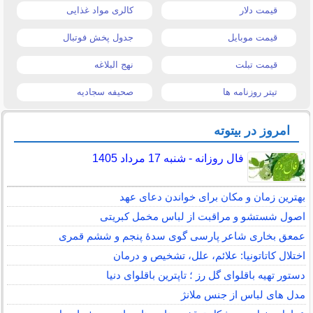
قیمت دلار
کالری مواد غذایی
قیمت موبایل
جدول پخش فوتبال
قیمت تبلت
نهج البلاغه
تیتر روزنامه ها
صحیفه سجادیه
امروز در بیتوته
فال روزانه - شنبه 17 مرداد 1405
بهترین زمان و مکان برای خواندن دعای عهد
اصول شستشو و مراقبت از لباس مخمل کبریتی
عمعق بخاری شاعر پارسی گوی سدهٔ پنجم و ششم قمری
اختلال کاتاتونیا: علائم، علل، تشخیص و درمان
دستور تهیه باقلوای گل رز ؛ تاپترین باقلوای دنیا
مدل های لباس از جنس ملانژ