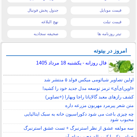
قیمت موبایل
جدول پخش فوتبال
قیمت تبلت
نهج البلاغه
تیتر روزنامه ها
صحیفه سجادیه
امروز در بیتوته
فال روزانه - یکشنبه 18 مرداد 1405
اولین تصاویر شیائومی میکس فولد ۵ منتشر شد
«اوپن‌ای‌آی» ترمز توسعه مدل جدید خود را کشید!
کشف رازهای معبد گالاپاتا راجا ویهارا (+تصاویر)
متن شعر پیرمرد مهربون مزرعه داره
چه چیزی باعث می شود دکوراسیون خانه به سبک ایتالیایی
محبوب شود
سه مولفه عشق از نظر استرنبرگ + تست عشق استرنبرگ
خواص ذکر یا کریم الصفح و معنای آن