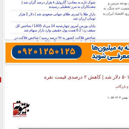
شوک تازه به معادن؛ گازوئیل ۸ هزار درصد گران شد |
 بودجه مزمن و
معدنکاران به مرز تعطیلی رسیدند
ضعیت «نه جنگ، نه
ود اقتصاد ایران به
بازار طلا با لیدری طلای جهانی صعودی شد | دلار 2 هزار
تومان ارزان شد
پایان بورس امروز چهارشنبه 14 مرداد 1405 / شاخص کل
سقف زد؛ 6.2 همت پول حقیقی وارد بازار سهام شد
شاخص فلاکت کشور به ۹۶ درصد رسید / شاخص فلاکت در
۱۹ استان از ۱۰۰ درصد عبور کرد؛ ایلام دوباره صدرنشین شد
و بازرگانی