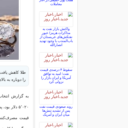
همت پول حقیقی در آغاز
معاملات
واکنش بازار نفت به
مذاکرات هرمز/ عبور
نفتکش‌های عربستان از
باب‌المندب با وجود تهدید
انصارالله
سقوط ۴ درصدی قیمت
طلا کاهش یافت، 
نفت؛ امید به توافق
آمریکا و ایران بازار را
را دوباره به بالای ۵٬۰۰۰ دلار در هر اونس رساند، سودهای خود را تثبی
نزولی کرد
به گزارش انتخاب
روند صعودی قیمت نفت
پس از تشدید تنش‌ها
میان ایران و آمریک