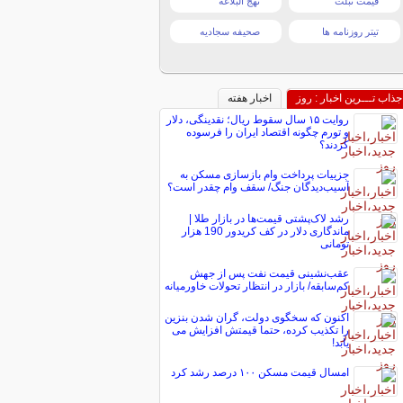
قیمت تبلت
نهج البلاغه
تیتر روزنامه ها
صحیفه سجادیه
جذاب تـــرین اخبار : روز
اخبار هفته
روایت ۱۵ سال سقوط ریال؛ نقدینگی، دلار
و تورم چگونه اقتصاد ایران را فرسوده
کردند؟
جزییات پرداخت وام بازسازی مسکن به
آسیب‌دیدگان جنگ/ سقف وام چقدر است؟
رشد لاک‌پشتی قیمت‌ها در بازار طلا |
ماندگاری دلار در کف کریدور 190 هزار
تومانی
عقب‌نشینی قیمت نفت پس از جهش
کم‌سابقه/ بازار در انتظار تحولات خاورمیانه
اکنون که سخگوی دولت، گران شدن بنزین
را تکذیب کرده، حتما قیمتش افزایش می
یابد!
امسال قیمت مسکن ۱۰۰ درصد رشد کرد