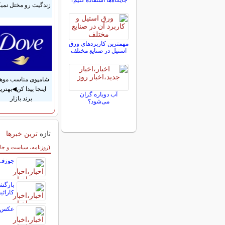
جایگاه‌ها استفاده کنیم؟
زندگیت رو مختل نمیک
مهمترین کاربردهای ورق
استیل در صنایع مختلف
شامپوی مناسب موها
اینجا پیدا کن◀بهتری
آب دوباره گران
برند بازار
می‌شود؟
تازه
ترین خبرها
سایر خبرهای داغ
(روزنامه، سیاست و جا
جوزف ع
بازگش
کارائ
عکس ر