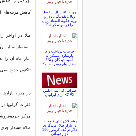
بزرگ‌تر را کاهش 
کاهش هزینه‌های اس
روایت ۱۵ سال سقوط
ریال؛ نقدینگی، دلار و
تورم چگونه اقتصاد ایران
را فرسوده کردند؟
سفته‌بازانه این 
جزییات پرداخت وام
بازسازی مسکن به
آسیب‌دیدگان جنگ/
سقف وام چقدر است؟
تاکنون حدود نیمی 
صرافی کی سی ایکس
در چین، بازارها
KCEX برای ایرانیان
فلزات گرانبها در 
مرکز خرده‌فروشی
رشد لاک‌پشتی قیمت‌ها
در بازار طلا | ماندگاری
طلا» هشدار جدی ص
دلار در کف کریدور 190
هزار تومانی