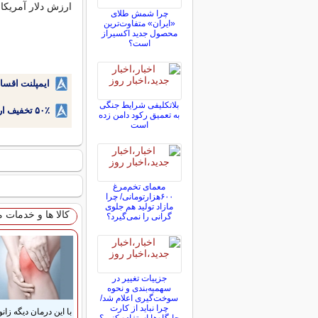
ارزش دلار آمریکا است، در ج
چرا شمش طلای
«ایران» متفاوت‌ترین
محصول جدید اکسیراز
است؟
ایمپلنت اقسا
بلاتکلیفی‌ شرایط جنگی
۵۰٪ تخفیف ارتودنسی دندان اقساطی بدون نیاز به چک یا سفته!
به تعمیق رکود دامن زده
است
معمای تخم‌مرغ
۶۰۰هزارتومانی/ چرا
مازاد تولید هم جلوی
کالا ها و خدمات 
گرانی را نمی‌گیرد؟
جزییات تغییر در
سهمیه‌بندی و نحوه
سوخت‌گیری اعلام شد/
چرا نباید از کارت
با این درمان دیگه زانو