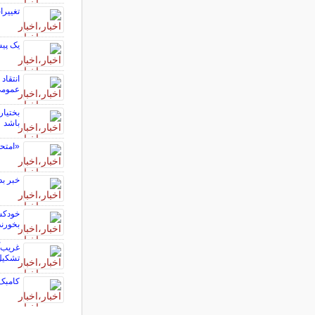
تغییرات 
یک پیش
انتقاد
عمومی 
بختیار
باشد
«امتح
خبر بد برای
خودکشی
بخورند
غریب‌آ
تشکیل
کامبک 