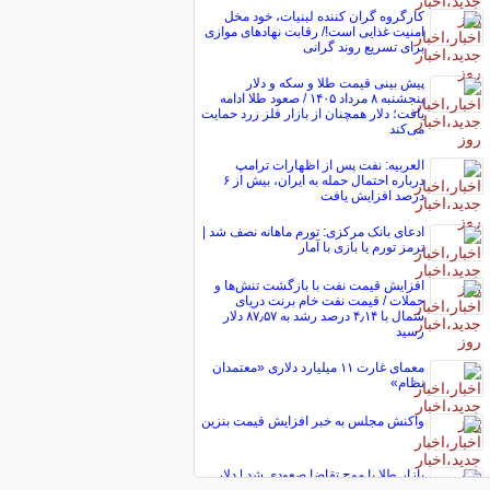
کارگروه گران کننده لبنیات، خود مخل
امنیت غذایی است!/ رقابت نهاد‌های موازی
برای تسریع روند گرانی
پیش ‌بینی قیمت طلا و سکه و دلار
پنجشنبه ۸ مرداد ۱۴۰۵ / صعود طلا ادامه
یافت؛ دلار همچنان از بازار فلز زرد حمایت
می‌کند
العربیه: نفت پس از اظهارات ترامپ
درباره احتمال حمله به ایران، بیش از ۶
درصد افزایش یافت
ادعای بانک مرکزی: تورم ماهانه نصف شد |
ترمز تورم یا بازی با آمار
افزایش قیمت نفت با بازگشت تنش‌ها و
حملات / قیمت نفت خام برنت دریای
شمال با ۴٫۱۴ درصد رشد به ۸۷٫۵۷ دلار
رسید
معمای غارت ۱۱ میلیارد دلاری «معتمدان
نظام»
واکنش مجلس به خبر افزایش قیمت بنزین
بازار طلا با موج تقاضا صعودی شد | دلار