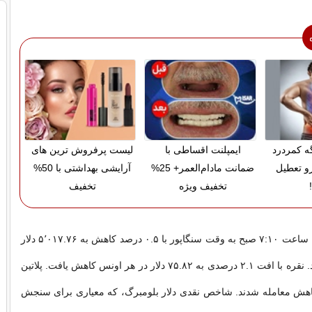
گه کمردرد
ایمپلنت اقساطی با
لیست پرفروش ترین های
رو تعطیل
ضمانت مادام‌العمر+ 25%
آرایشی بهداشتی با 50%
تخفیف ویژه
تخفیف
قیمت نقدی طلا تا ساعت ۷:۱۰ صبح به وقت سنگاپور با ۰.۵ درصد کاهش به ۵٬۰۱۷.۷۶ دلار
در هر اونس رسید. نقره با افت ۲.۱ درصدی به ۷۵.۸۲ دلار در هر اونس کاهش یافت. پلاتین
ا کاهش معامله شدند. شاخص نقدی دلار بلومبرگ، که معیاری برای سنجش