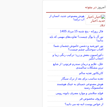
برای بازگشت به کریدور 190 هزار تومانی
خیز برداشت
امروز
در بیتوته
هوش مصنوعی جدید، انسان از
آب درآمد!
فال روزانه - پنج شنبه 15 مرداد 1405
تور آل یا یوآل چیست؟ تفاوت‌های مهمی که باید
بدانید!
نور خورشید و دشمن خاموش چشمان شما؛
آفتاب سوختگی چشم چیست؟
دکوراسیون بنفش و زرد؛ ترکیب رنگی زیبا و
اعجاب انگیز
علل، علایم و درمان سندرم فرتوتی؛ از شایع
ترین مشکلات سالمندی
کاریکاتور تغذیه سالم
تغذیه مناسب برای بعد از ترک سیگار
هوش مصنوعی جمینای به عینک هوشمند
سامسونگ رسید
فواید سلامتی و موارد مصرف بابونه رومی
ظروف مخصوص فر
از خواص پوست انبه چه می دانید؟