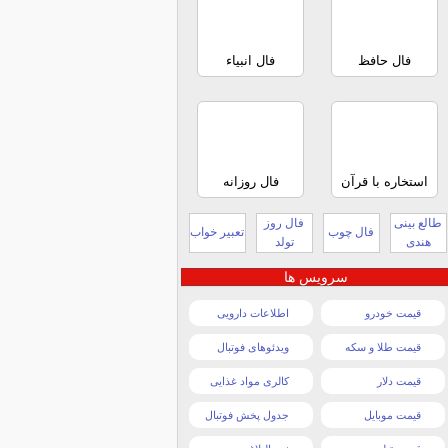
فال حافظ
فال انبیاء
استخاره با قرآن
فال روزانه
طالع بینی
فال روز
فال چوب
تعبیر خواب
هندی
تولد
سرویس ها
قیمت خودرو
اطلاعات دارویی
قیمت طلا و سکه
ویدئوهای فوتبال
قیمت دلار
کالری مواد غذایی
قیمت موبایل
جدول پخش فوتبال