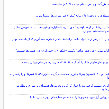
بزرگ داوری برای جام جهانی ۲۰۲۶ را بشناسید
نهاد درباره نحوه اعلام نتایج کنکور/ غیرانتفاعی‌ها استثنا شوند
 شدید پزشکیان از صداوسیما: حق ندارید با تحلیل‌های غیر مستند، به تشویش افکار
و سیاه‌نمایی بپردازید
ی‌زاده: بازیکن زیاده‌خواه جایی در استقلال ندارد/ خارجی می‌آورم که از داخلی‌ها بهتر
انات نهایی» در وقت اضافه!/ تکلیف «کنکور» و «سربازی» دوازدهمی‌ها چیست؟
 طرفداران شکیرا؛ آهنگ «Dai Dai» سرود رسمی جام جهانی نیست!
 دردناک «میمون پیر»/ جانوری که تصمیم گرفت فرار نکند تا شیرها او را زنده زنده
!
بادی: تصمیم گرفته شد تا چهار کارگروه تحریم ها، هسته‌ای، بازسازی و نظارت
 شود
رویایی آرژانتین، مصری‌ها را به خانه فرستاد/ جام بدون مسی نماند!