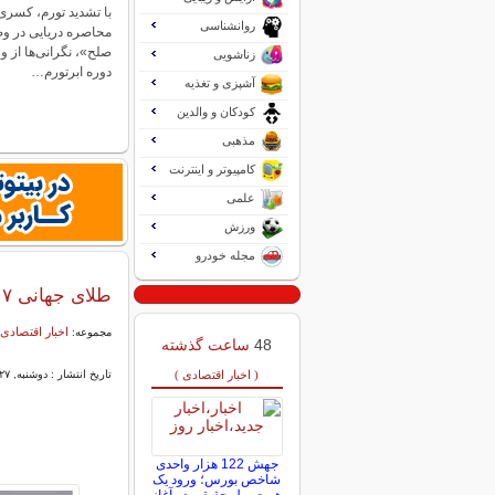
با تشدید تورم، کسری
روانشناسی
محاصره دریایی در و
صلح»، نگرانی‌ها از ور
زناشویی
دوره ابرتورم…
آشپزی و تغذیه
کودکان و والدین
مذهبی
کامپیوتر و اینترنت
علمی
ورزش
مجله خودرو
طلای جهانی ۵۰۱۷ دلار شد | کاهش ۲ درصدی قیمت نقره
اخبار اقتصادی 
مجموعه:
48
ساعت گذشته
( اخبار اقتصادی )
تاریخ انتشار : دوشنبه, ۲۷ بهمن ۱۴۰۴ ۱۰:۵۷
جهش 122 هزار واحدی
شاخص بورس؛ ورود یک