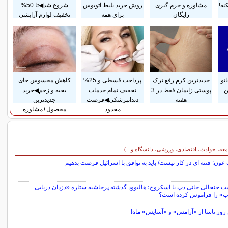
نه!
مشاوره و جرم گیری
روش خرید بلیط اتوبوس
شروع شد◀تا 50%
رایگان
برای همه
تخفیف لوازم آرایشی
تو
جدیدترین کرم رفع ترک
پرداخت قسطی و 25%
کاهش محسوس جای
ن
پوستی زایمان فقط در 3
تخفیف تمام خدمات
بخیه و زخم◀خرید
هفته
دندانپزشکی◀فرصت
جدیدترین
محدود
محصول+مشاوره
معه، حوادث، اقتصادی، ورزشی، دانشگاه و...)
ون: فتنه ای در کار نیست/ باید به توافق با اسرائیل فرصت بدهیم
ت جنجالی جانی دپ با اسکروج؛ هالیوود گذشته پرحاشیه ستاره «دزدان دریایی
یب» را فراموش کرده است؟
وز ناسا از «آرامش» و «آسایش» ماه!