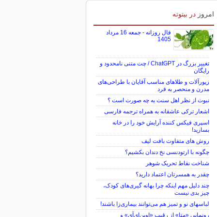
امروز
در بیتوته
فال روزانه - جمعه 16 مرداد
1405
تغییر بزرگ در ChatGPT / چت متنی نامحدود و
رایگان
زیورآلات و طلاهای مناسب آقایان با طراحی‌های
مدرن و منحصر به فرد
نبوت از نظر اهل سنت به چه صورت است ؟
اشعار ترکی عاشقانه به همراه ترجمه فارسی
اسپری فیکس کننده آرایش خود را در خانه
بسازید!
روش های متفاوت بافت لیف
چگونه با ارتودنسی نخ دندان بکشیم؟
شناخت نقاط تحریک شوهر
چقدر به همسرتان اعتماد دارید؟
چند دلیل مهم اینکه چرا بهانه گیری‌های کودک،
چیز بدی نیست
لباس‎های نو و تمیز هم می‌توانند بیماری‌زا باشند!
رونمایی «متا» از رقیب «اوپن‌ای‌آی» و