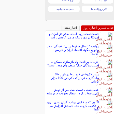
قیمت تبلت
نهج البلاغه
تیتر روزنامه ها
صحیفه سجادیه
جذاب تـــرین اخبار : روز
اخبار هفته
قیمت نفت در پی امیدها به توافق ایران و
آمریکا در مورد تنگه هرمز، کاهش یافت
روایت ۱۵ سال سقوط ریال؛ نقدینگی، دلار
و تورم چگونه اقتصاد ایران را فرسوده
کردند؟
جزییات پرداخت وام بازسازی مسکن به
آسیب‌دیدگان جنگ/ سقف وام چقدر است؟
رشد لاک‌پشتی قیمت‌ها در بازار طلا |
ماندگاری دلار در کف کریدور 190 هزار
تومانی
عقب‌نشینی قیمت نفت پس از جهش
کم‌سابقه/ بازار در انتظار تحولات خاورمیانه
اکنون که سخگوی دولت، گران شدن بنزین
را تکذیب کرده، حتما قیمتش افزایش می
یابد!