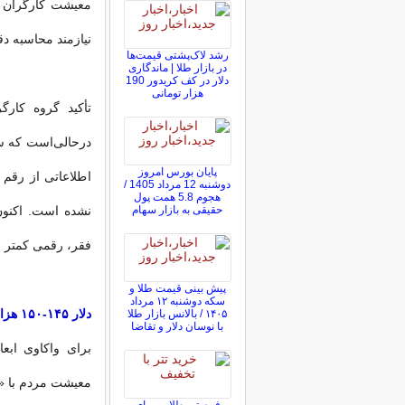
نیازمند محاسبه د
رشد لاک‌پشتی قیمت‌ها
در بازار طلا | ماندگاری
دلار در کف کریدور 190
هزار تومانی
پایان بورس امروز
اطلاعاتی از رقم
دوشنبه 12 مرداد 1405 /
هجوم 5.8 همت پول
حقیقی به بازار سهام
نشده است. اکنون 
فقر، رقمی کمتر از ۶۰ میلیون تومان برای خانوار شهری را نشان 
پیش ‌بینی قیمت طلا و
سکه دوشنبه ۱۲ مرداد
دلار ۱۴۵-۱۵۰ هزار تومانی، مردم را به خیابان‌ها آورد؟
۱۴۰۵ / بالانس بازار طلا
با نوسان دلار و تقاضا
برای واکاوی ابع
معیشت مردم با «ح