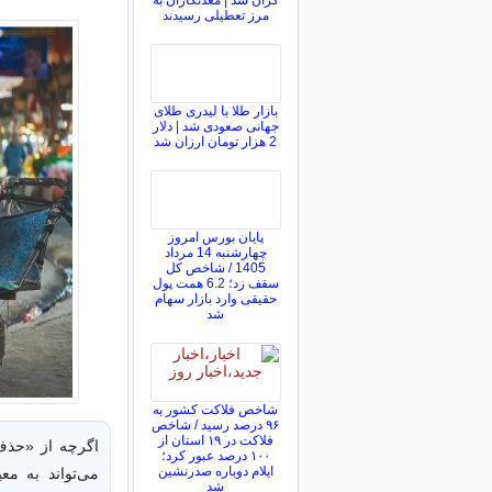
گران شد | معدنکاران به
مرز تعطیلی رسیدند
بازار طلا با لیدری طلای
جهانی صعودی شد | دلار
2 هزار تومان ارزان شد
پایان بورس امروز
چهارشنبه 14 مرداد
1405 / شاخص کل
سقف زد؛ 6.2 همت پول
حقیقی وارد بازار سهام
شد
شاخص فلاکت کشور به
۹۶ درصد رسید / شاخص
فلاکت در ۱۹ استان از
اگرچه از «حذف 
۱۰۰ درصد عبور کرد؛
ایلام دوباره صدرنشین
می‌تواند به م
شد