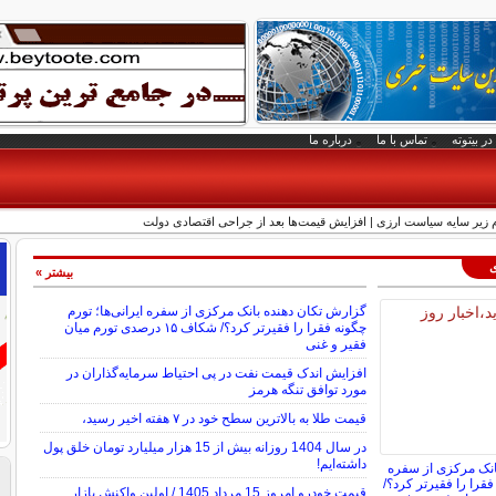
در بیتوته
تماس با ما
درباره ما
یر سایه سیاست ارزی | افزایش قیمت‌ها بعد از جراحی اقتصادی دولت
ی
بیشتر »
گزارش تکان‌ دهنده بانک مرکزی از سفره ایرانی‌ها؛ تورم
چگونه فقرا را فقیرتر کرد؟/ شکاف ۱۵ درصدی تورم میان
فقیر و غنی
افزایش اندک قیمت نفت در پی احتیاط سرمایه‌گذاران در
مورد توافق تنگه هرمز
قیمت طلا به بالاترین سطح خود در ۷ هفته اخیر رسید،
در سال 1404 روزانه بیش از 15 هزار میلیارد تومان خلق پول
داشته‌ایم!
انک مرکزی از سفره
 فقرا را فقیرتر کرد؟/
قیمت خودرو امروز 15 مرداد 1405 / اولین واکنش بازار