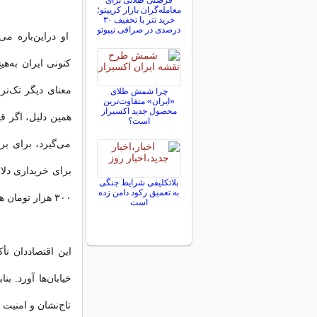
فرصتی طلایی برای
معامله‌گران بازار کریپتو؛
خرید تتر با تخفیف ۳۰
درصدی در صرافی نیپوتو
او در‌این‌باره 
کنونی ایران به‌هی
معنای دیگر تک‌نرخ
چرا شمش طلای
«ایران» متفاوت‌ترین
محصول جدید اکسیراز
است؟
می‌گیرد، برای ب
برای خریداری دلار
بلاتکلیفی‌ شرایط جنگی
به تعمیق رکود دامن زده
۳۰۰ هزار تومان هم برسد، باز ارز تک‌نرخی نخواهد شد.»
است
خیابان‌ها آورد. ب
تاج‌نشان و امنیت