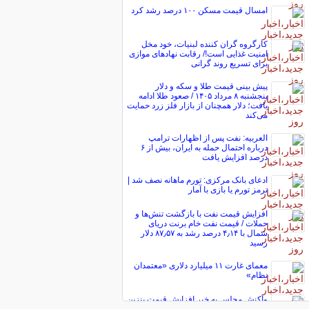
امسال قیمت مسکن ۱۰۰ درصد رشد کرد
کارگروه گران کننده لبنیات، خود مخل
امنیت غذایی است!/ رقابت نهاد‌های موازی
برای تسریع روند گرانی
پیش ‌بینی قیمت طلا و سکه و دلار
پنجشنبه ۸ مرداد ۱۴۰۵ / صعود طلا ادامه
یافت؛ دلار همچنان از بازار فلز زرد حمایت
می‌کند
العربیه: نفت پس از اظهارات ترامپ
درباره احتمال حمله به ایران، بیش از ۶
درصد افزایش یافت
ادعای بانک مرکزی: تورم ماهانه نصف شد |
ترمز تورم یا بازی با آمار
افزایش قیمت نفت با بازگشت تنش‌ها و
حملات / قیمت نفت خام برنت دریای
شمال با ۴٫۱۴ درصد رشد به ۸۷٫۵۷ دلار
رسید
معمای غارت ۱۱ میلیارد دلاری «معتمدان
نظام»
واکنش مجلس به خبر افزایش قیمت بنزین