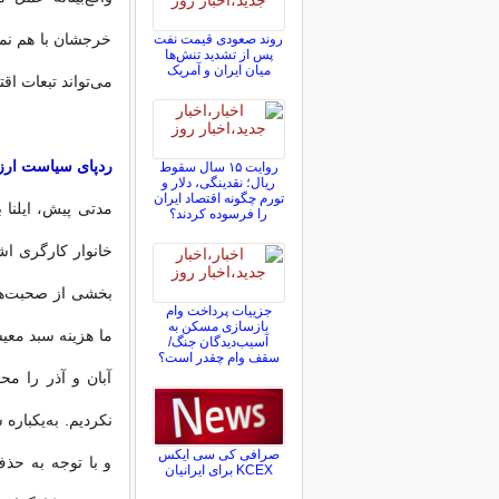
خرجشان با هم‌ نم
روند صعودی قیمت نفت
پس از تشدید تنش‌ها
میان ایران و آمریک
می‌تواند تبعات اق
ردپای سیاست ارز
روایت ۱۵ سال سقوط
ریال؛ نقدینگی، دلار و
تورم چگونه اقتصاد ایران
مدتی پیش، ایلنا 
را فرسوده کردند؟
خانوار کارگری اش
بخشی از صحبت‌های
جزییات پرداخت وام
بازسازی مسکن به
آسیب‌دیدگان جنگ/
سقف وام چقدر است؟
آبان و آذر را م
نکردیم. به‌یکبار
صرافی کی سی ایکس
و با توجه به حذف
KCEX برای ایرانیان