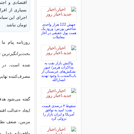
اقتصادی و اجتم
بسیاری از افرا
جهش 122 هزار واحدی
تومان نباشد.
شاخص بورس؛ ورود یک
همت پول حقیقی در آغاز
معاملات
روزنامه پیام م
بحث‌برانگیزترین
واکنش بازار نفت به
شده است، در دس
مذاکرات هرمز/ عبور
نفتکش‌های عربستان از
باب‌المندب با وجود تهدید
مصرف‌کننده نهایی
انصارالله
گفته می‌شود هدف
سقوط ۴ درصدی قیمت
نفت؛ امید به توافق
ایجاد «عدالت اقتص
آمریکا و ایران بازار را
نزولی کرد
مزمن، ضعف نظام 
واقع‌بینانه عمل