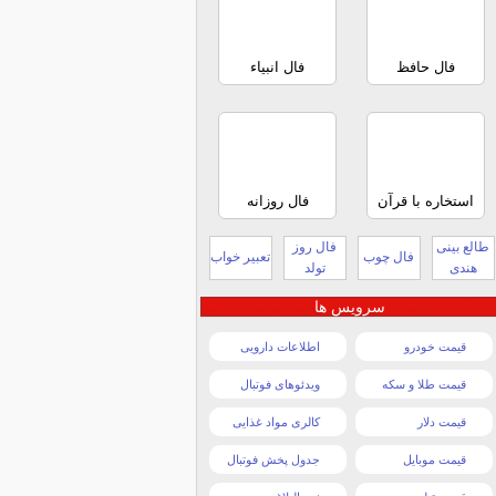
فال حافظ
فال انبیاء
استخاره با قرآن
فال روزانه
طالع بینی
فال روز
فال چوب
تعبیر خواب
هندی
تولد
سرویس ها
قیمت خودرو
اطلاعات دارویی
قیمت طلا و سکه
ویدئوهای فوتبال
قیمت دلار
کالری مواد غذایی
قیمت موبایل
جدول پخش فوتبال