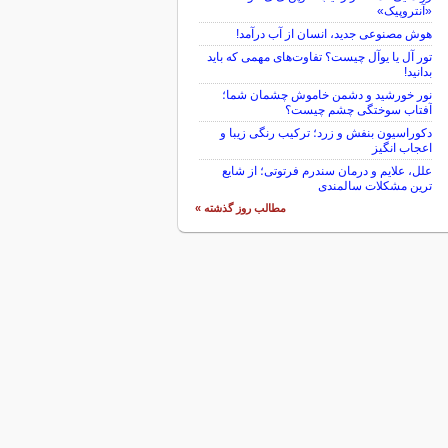
«آنتروپیک»
هوش مصنوعی جدید، انسان از آب درآمد!
تور آل یا یوآل چیست؟ تفاوت‌های مهمی که باید
بدانید!
نور خورشید و دشمن خاموش چشمان شما؛
آفتاب سوختگی چشم چیست؟
دکوراسیون بنفش و زرد؛ ترکیب رنگی زیبا و
اعجاب انگیز
علل، علایم و درمان سندرم فرتوتی؛ از شایع
ترین مشکلات سالمندی
مطالب روز گذشته »