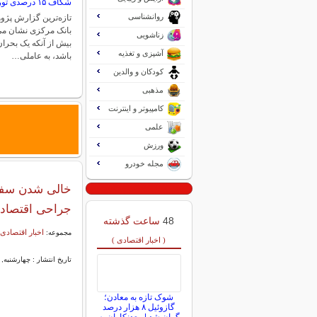
شکاف ۱۵ درصدی تورم میان فقیر و غنی
روانشناسی
تازه‌ترین گزارش پژو
بانک مرکزی نشان می‌
زناشویی
بیش از آنکه یک بحر
آشپزی و تغذیه
باشد، به عاملی…
کودکان و والدین
مذهبی
کامپیوتر و اینترنت
علمی
ورزش
مجله خودرو
خالی شدن سفره
جراحی اقتصاد
48
ساعت گذشته
اخبار اقتصادی 
مجموعه:
( اخبار اقتصادی )
تاریخ انتشار : چهارشنبه, ۲۹ بهمن ۱۴۰۴ ۰۹:۵۶
شوک تازه به معادن؛
گازوئیل ۸ هزار درصد