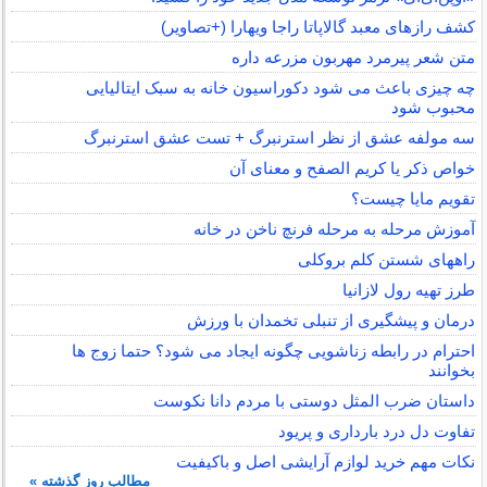
کشف رازهای معبد گالاپاتا راجا ویهارا (+تصاویر)
متن شعر پیرمرد مهربون مزرعه داره
چه چیزی باعث می شود دکوراسیون خانه به سبک ایتالیایی
محبوب شود
سه مولفه عشق از نظر استرنبرگ + تست عشق استرنبرگ
خواص ذکر یا کریم الصفح و معنای آن
تقویم مایا چیست؟
آموزش مرحله به مرحله فرنچ ناخن در خانه
راههای شستن کلم بروکلی
طرز تهیه رول لازانیا
درمان و پیشگیری از تنبلی تخمدان با ورزش
احترام در رابطه زناشویی چگونه ایجاد می شود؟ حتما زوج ها
بخوانند
داستان ضرب المثل دوستی با مردم دانا نكوست
تفاوت دل درد بارداری و پریود
نکات مهم خرید لوازم آرایشی اصل و باکیفیت
مطالب روز گذشته »