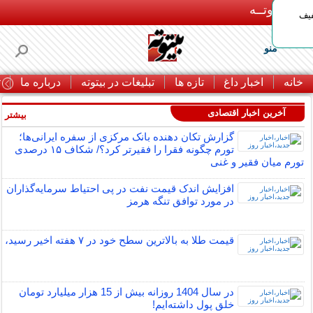
بـیتوتــه
د◀تا 50% تخفیف
منو
خانه
اخبار داغ
تازه ها
تبلیغات در بیتوته
درباره ما
ت
آخرین اخبار اقتصادی
بیشتر »
گزارش تکان‌ دهنده بانک مرکزی از سفره ایرانی‌ها؛
تورم چگونه فقرا را فقیرتر کرد؟/ شکاف ۱۵ درصدی
تورم میان فقیر و غنی
افزایش اندک قیمت نفت در پی احتیاط سرمایه‌گذاران
در مورد توافق تنگه هرمز
قیمت طلا به بالاترین سطح خود در ۷ هفته اخیر رسید،
در سال 1404 روزانه بیش از 15 هزار میلیارد تومان
خلق پول داشته‌ایم!