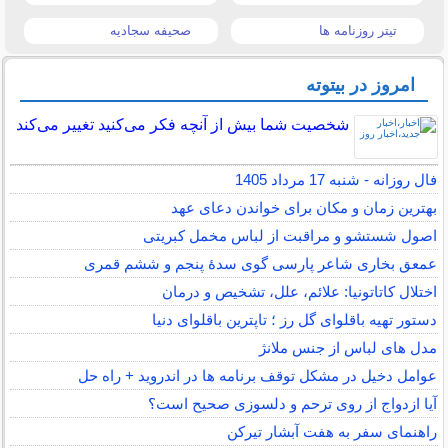
تیتر روزنامه ها
صحیفه سجادیه
امروز در بیتوته
شخصیت شما بیش از آنچه فکر می‌کنید تغییر می‌کند
فال روزانه - شنبه 17 مرداد 1405
بهترین زمان و مکان برای خواندن دعای عهد
اصول شستشو و مراقبت از لباس مخمل کبریتی
عمعق بخاری شاعر پارسی گوی سدهٔ پنجم و ششم قمری
اختلال کاتاتونیا: علائم، علل، تشخیص و درمان
دستور تهیه باقلوای گل رز ؛ تاپترین باقلوای دنیا
مدل های لباس از جنس ملانژ
عوامل دخیل در مشکل توقف برنامه ها در اندروید + راه حل
آیا ازدواج از روی ترحم و دلسوزی صحیح است؟
راهنمای سفر به هفت آبشار تیرکن