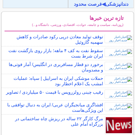
دندانپزشکی◀فرصت محدود
تازه ترین خبرها
(روزنامه، سیاست و جامعه، حوادث، اقتصادی، ورزشی، دانشگاه و...)
سایر خبرهای داغ
توقف تولید معادن درپی رکود صادرات و کاهش
سهمیه گازوئیل
سقوط نفت به کف ۴ ماهه؛ بازار روی بازگشت نفت
ایران شرط بست
برخورد دو قطار مسافربری در انگلیس/ آمار فوتی‌ها
و مصدومان
حملات موشکی ایران به اسراییل | سپاه: عملیات
امشب یک اعلام اخطار بود
رقیب چینی رولزرویس با قیمت ۵۰ میلیاردی / تصاویر
افشاگری میانجیگران عربی/ ایران به دنبال توافقی با
این ویژگی‌هاست
مرگ کارگر ۲۲ ساله در ریزش چاه ساختمانی در
بزرگراه امام علی