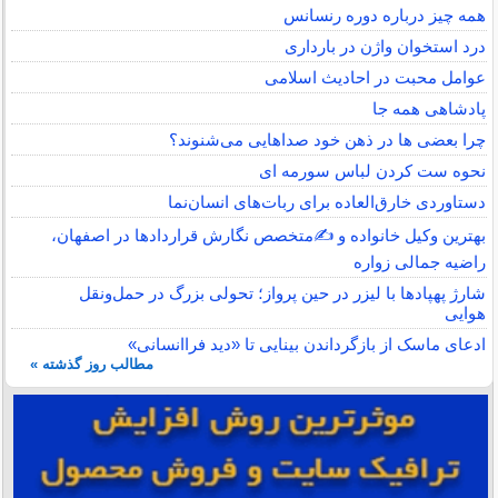
همه چیز درباره دوره رنسانس
درد استخوان واژن در بارداری
عوامل محبت در احادیث اسلامى
پادشاهی همه جا
چرا بعضی ها در ذهن خود صداهایی می‌شنوند؟
نحوه ست کردن لباس سورمه ای
دستاوردی خارق‌العاده برای ربات‌های انسان‌نما
بهترین وکیل خانواده و ✍️متخصص نگارش قراردادها در اصفهان،
راضیه جمالی زواره
شارژ پهپادها با لیزر در حین پرواز؛ تحولی بزرگ در حمل‌ونقل
هوایی
ادعای ماسک از بازگرداندن بینایی تا «دید فراانسانی»
مطالب روز گذشته »