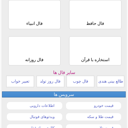
فال حافظ
فال انبیاء
استخاره با قرآن
فال روزانه
سایر فال ها
طالع بینی هندی
فال چوب
فال روز تولد
تعبیر خواب
سرویس ها
قیمت خودرو
اطلاعات دارویی
قیمت طلا و سکه
ویدئوهای فوتبال
قیمت دلار
کالری مواد غذایی