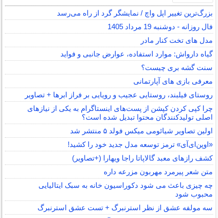
بزرگ‌ترین تغییر اپل واچ / نمایشگر گرد از راه می‌رسد
فال روزانه - دوشنبه 19 مرداد 1405
مدل های تخت کنار مادر
گیاه دارواش: موارد استفاده، عوارض جانبی و فواید
سنت گشه بری چیست؟
معرفی بازی های آپارتمانی
روستای فیلبند، روستایی عجیب و رویایی بر فراز ابرها + تصاویر
چرا کپی کردن کپشن از پست‌های اینستاگرام به یکی از نیازهای
اصلی تولیدکنندگان محتوا تبدیل شده است؟
اولین تصاویر شیائومی میکس فولد ۵ منتشر شد
«اوپن‌ای‌آی» ترمز توسعه مدل جدید خود را کشید!
کشف رازهای معبد گالاپاتا راجا ویهارا (+تصاویر)
متن شعر پیرمرد مهربون مزرعه داره
چه چیزی باعث می شود دکوراسیون خانه به سبک ایتالیایی
محبوب شود
سه مولفه عشق از نظر استرنبرگ + تست عشق استرنبرگ