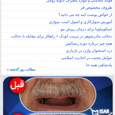
فواید سلامتی و موارد مصرف بابونه رومی
ظروف مخصوص فر
از خواص پوست انبه چه می دانید؟
آموزش سوارکاری و اصول اسب سواری
جینکوبیلوبا برای درمان ریزش مو
دخالت مادرشوهر در تربیت کودک + راهکار برای مقابله با دخالت
همه چیز درباره دوره رنسانس
درد استخوان واژن در بارداری
عوامل محبت در احادیث اسلامى
پادشاهی همه جا
مطالب روز گذشته »