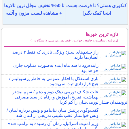
کنکوری هستی؟ تا فرصت هست
تا 50% تخفیف مجلل ترین تالارها
اینجا کمک بگیر!
+ مشاهده لیست مزون و آتلیه
تازه ترین خبرها
(روزنامه، سیاست و جامعه، حوادث، اقتصادی، ورزشی، دانشگاه و...)
سایر خبرهای داغ
راز چشم‌های سبز؛ ویژگی نادری که فقط ۲ درصد
انسان‌ها دارند
زاینده‌رود تا سه ماه آینده به‌صورت متناوب جاری
خواهد بود
بازی استقلال با افکار عمومی به خاطر پرسپولیس/
هیچ قراردادی ثبت نمی‌شود
علت شکاف تورمی دهک دوم و دهم / سهم بیشتر
بهداشت، تفریح، آموزش و رفاه در سبد مصرفی
ثروتمندان فشار تورمی‌شان را کم کرد!
گفت‌وگوی پرتنش میان نتانیاهو و ونس درباره لبنان /
ونس خواستار عقب‌نشینی تدریجی از لبنان شد
وزیر امنیت اسرائیل: زمان آن رسیده به ترامپ «نه»
بگوییم | پیام جدید نتانیاهو به ترامپ