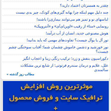
چقدر به همسرتان اعتماد دارید؟
چند دلیل مهم اینکه چرا بهانه گیری‌های کودک، چیز بدی نیست
لباس‎های نو و تمیز هم می‌توانند بیماری‌زا باشند!
رونمایی «متا» از رقیب «اوپن‌ای‌آی» و «آنتروپیک»
هوش مصنوعی جدید، انسان از آب درآمد!
تور آل یا یوآل چیست؟ تفاوت‌های مهمی که باید بدانید!
نور خورشید و دشمن خاموش چشمان شما؛ آفتاب سوختگی چشم
چیست؟
دکوراسیون بنفش و زرد؛ ترکیب رنگی زیبا و اعجاب انگیز
علل، علایم و درمان سندرم فرتوتی؛ از شایع ترین مشکلات
سالمندی
مطالب روز گذشته »