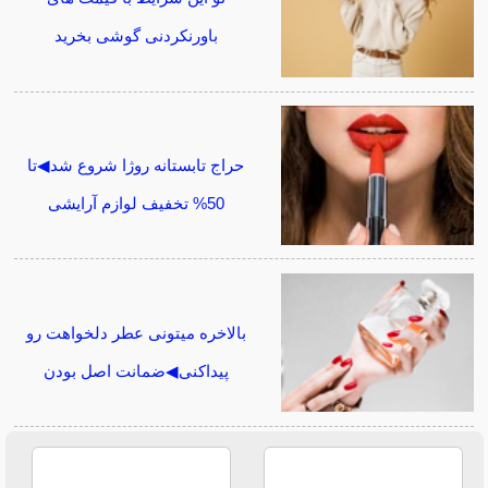
باورنکردنی گوشی بخرید
حراج تابستانه روژا شروع شد◀تا
50% تخفیف لوازم آرایشی
بالاخره میتونی عطر دلخواهت رو
پیداکنی◀ضمانت اصل بودن