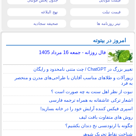
قیمت موبایل
جدول پخش فوتبال
قیمت تبلت
نهج البلاغه
تیتر روزنامه ها
صحیفه سجادیه
امروز در بیتوته
فال روزانه - جمعه 16 مرداد 1405
تغییر بزرگ در ChatGPT / چت متنی نامحدود و رایگان
زیورآلات و طلاهای مناسب آقایان با طراحی‌های مدرن و منحصر
به فرد
نبوت از نظر اهل سنت به چه صورت است ؟
اشعار ترکی عاشقانه به همراه ترجمه فارسی
اسپری فیکس کننده آرایش خود را در خانه بسازید!
روش های متفاوت بافت لیف
چگونه با ارتودنسی نخ دندان بکشیم؟
شناخت نقاط تحریک شوهر