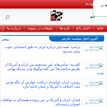
بـیتوتــه
ط در
منو
خانه
اخبار داغ
تازه ها
تبلیغات در بیتوته
درباره ما
ت
آخرین اخبار سیاست خارجی
بیشتر »
ترامپ: همه چیز درباره ایران به طور استثنایی خوب
پیش می‌رود
العربیه: تماس‌های غیر مستقیم بین ایران و آمریکا از
طریق میانجی‌ها؛ این گفت‌و‌گو‌ها وارد مرحله نهایی
شده
رویترز: ایران خواستار دریافت عوارض از تنگه هرمز
شد؛ اختلاف با آمریکا و عمان ادامه دارد
فیدان: ایران و آمریکا بر سر پرونده هسته‌ای به توافقات
اصولی رسیده‌اند