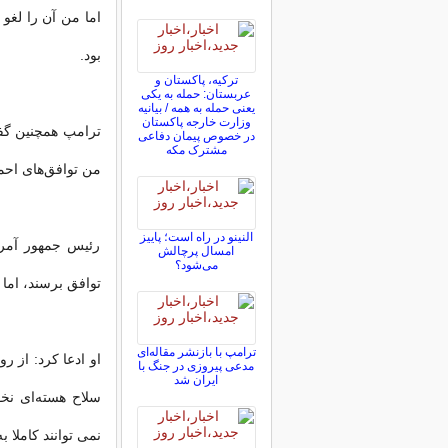
اما من آن را لغو 
بود.
ترکیه، پاکستان و
عربستان: حمله به یکی
یعنی حمله به همه / بیانیه
وزارت خارجه پاکستان
ترامپ همچنین گفت:
در خصوص پیمان دفاعی
مشترک مکه
من توافق‌های احمقا
النینو در راه است؛ پاییز
رئیس جمهور آمریک
امسال پرچالش
می‌شود؟
توافق برسند، اما 
ترامپ با بازنشر مقاله‌ای
او ادعا کرد: از ر
مدعی پیروزی در جنگ با
ایران شد
سلاح هسته‌ای نخو
نمی توانند کاملا ب