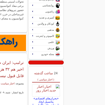
تحولات امنیتی منطقه 
روانشناسی
برخی مفاد کنوانسیون
حضور نیروهای نظام
زناشویی
غیرساحلی در خزر، ا
آشپزی و تغذیه
کنوانسیون به معنای
کودکان و والدین
مذهبی
کامپیوتر و اینترنت
علمی
ورزش
مجله خودرو
اخیر
24
ساعت گذشته
قابل قبول نیس
( اخبار سیاسی )
اخبار سیاست 
مجموعه:
تاریخ انتشار : شنبه, ۰۹ اسفند ۱۴۰۴ ۰۴:۰۰
«بحران‌های اقتصادی»
پتانسیل ایجاد