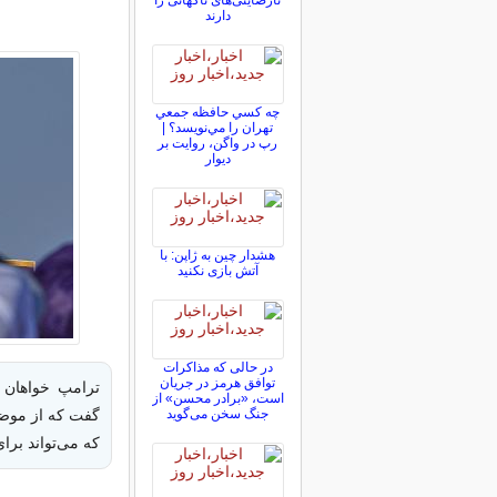
نارضایتی‌های ناگهانی را
دارند
چه كسي حافظه جمعي
تهران را مي‌نويسد؟ |
رپ در واگن، روايت بر
ديوار
هشدار چین به ژاپن: با
آتش بازی نکنید
در حالی که مذاکرات
توافق هرمز در جریان
ترامپ خواهان 
است، «برادر محسن» از
جنگ سخن می‌گوید
گفت که از موضع
که می‌تواند بر