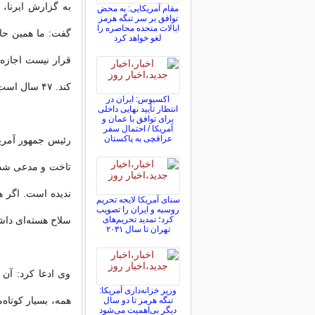
به گزارش ایرنا،
مقام آمریکایی: به محض
توافق بر سر تنگه هرمز
ایالات متحده محاصره را
گفت: ما همین حال
لغو خواهد کرد
کند. ۴۷ سال است که با آنها درگیر این موضوع بوده‌ایم.
اکسیوس: ایران در
انتظار تأیید نهایی داخلی
برای توافق با عمان و
آمریکا / احتمال سفر
عراقچی به پاکستان
رئیس جمهور آمریک
تاخت و مدعی شد: 
ندیده است. اگر هم
سنای آمریکا لایحه تحریم
روسیه و ایران را تصویب
کرد؛ تمدید تحریم‌های
سلاح هسته‌ای داشت
تهران تا سال ۲۰۳۱
وی ادعا کرد: آن ت
وزیر خزانه‌داری آمریکا:
همه، بسیار کوتاه‌
تنگه هرمز تا دو سال
دیگر بی‌اهمیت می‌شود