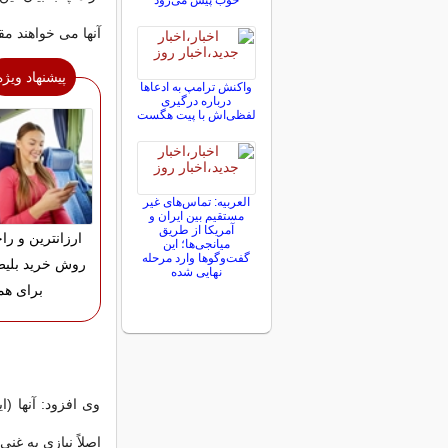
خوب پیش می‌رود
آنها می خواهند مق
پیشنهاد ویژه
واکنش ترامپ به ادعاها
درباره درگیری
لفظی‌اش با پیت هگست
العربیه: تماس‌های غیر
مستقیم بین ایران و
آمریکا از طریق
ارزانترین و را
میانجی‌ها؛ این
گفت‌و‌گو‌ها وارد مرحله
روش خرید بلیط
نهایی شده
برای هم
وی افزود: آنها (
اصلاً نیازی به غن