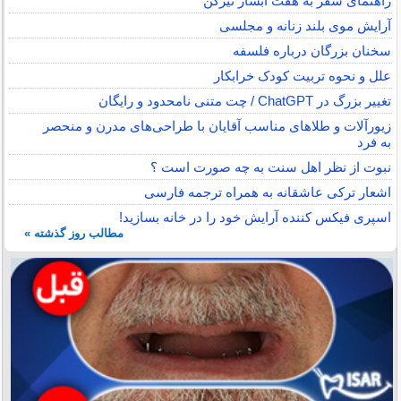
راهنمای سفر به هفت آبشار تیرکن
آرایش موی بلند زنانه و مجلسی
سخنان بزرگان درباره فلسفه
علل و نحوه تربیت کودک خرابکار
تغییر بزرگ در ChatGPT / چت متنی نامحدود و رایگان
زیورآلات و طلاهای مناسب آقایان با طراحی‌های مدرن و منحصر
به فرد
نبوت از نظر اهل سنت به چه صورت است ؟
اشعار ترکی عاشقانه به همراه ترجمه فارسی
اسپری فیکس کننده آرایش خود را در خانه بسازید!
مطالب روز گذشته »