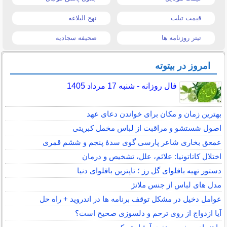
قیمت تبلت
نهج البلاغه
تیتر روزنامه ها
صحیفه سجادیه
امروز در بیتوته
فال روزانه - شنبه 17 مرداد 1405
بهترین زمان و مکان برای خواندن دعای عهد
اصول شستشو و مراقبت از لباس مخمل کبریتی
عمعق بخاری شاعر پارسی گوی سدهٔ پنجم و ششم قمری
اختلال کاتاتونیا: علائم، علل، تشخیص و درمان
دستور تهیه باقلوای گل رز ؛ تاپترین باقلوای دنیا
مدل های لباس از جنس ملانژ
عوامل دخیل در مشکل توقف برنامه ها در اندروید + راه حل
آیا ازدواج از روی ترحم و دلسوزی صحیح است؟