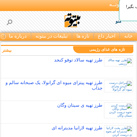
بـیتوتــه
بگیر!
منو
خانه
اخبار داغ
تازه ها
تبلیغات در بیتوته
درباره ما
ت
تازه های غذای رژیمی
بیشتر »
طرز تهیه سالاد توفو کنجد
طرز تهیه پیتزای میوه ای گرانولا، یک صبحانه سالم و
جذاب
طرز تهیه ی سیتان وگان
طرز تهیه لازانیا مدیترانه ای