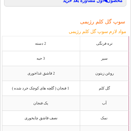
محصول◀اول مشاوره بعد خرید
سوپ گل کلم رژیمی
مواد لازم سوپ گل کلم رژیمی
تره فرنگی
2 دسته
سیر
3 حبه
روغن زیتون
2 قاشق غذاخوری
گل کلم
1 فنجان ( گلچه های کوچک خرد شده )
آب
یک فنجان
نمک
نصف قاشق چایخوری