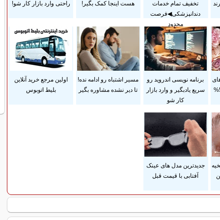
ند
تخفیف تمام خدمات
هست اینجا کمک بگیر!
راحتی وارد بازار کار شو!
دندانپزشکی◀فرصت
محدود
ای
برنامه نویسی اندروید رو
مسیر اشتباه رو ادامه نده!
اولین مرجع خرید آنلاین
آرایشی بهداشتی با 50%
سریع یادبگیر و وارد بازار
تا دیر نشده مشاوره بگیر
بلیط اتوبوس
کار شو
یه
جدیدترین مدل های عینک
ن
آفتابی با قیمت قبل