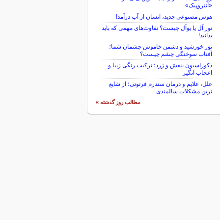
«آنتروپیک»
هوش مصنوعی جدید، انسان از آب درآمد!
تور آل یا یوآل چیست؟ تفاوت‌های مهمی که باید
بدانید!
نور خورشید و دشمن خاموش چشمان شما؛
آفتاب سوختگی چشم چیست؟
دکوراسیون بنفش و زرد؛ ترکیب رنگی زیبا و
اعجاب انگیز
علل، علایم و درمان سندرم فرتوتی؛ از شایع
ترین مشکلات سالمندی
مطالب روز گذشته »