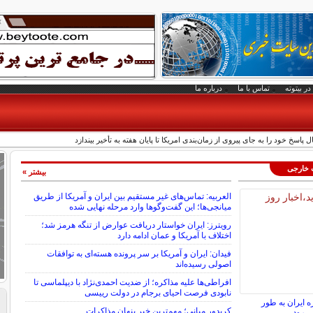
در بیتوته
تماس با ما
درباره ما
ل پاسخ خود را به جای پیروی از زمان‌بندی امریکا تا پایان هفته به تأخیر بیندازد
ت خارجی
بیشتر »
العربیه: تماس‌های غیر مستقیم بین ایران و آمریکا از طریق
میانجی‌ها؛ این گفت‌و‌گو‌ها وارد مرحله نهایی شده
رویترز: ایران خواستار دریافت عوارض از تنگه هرمز شد؛
اختلاف با آمریکا و عمان ادامه دارد
فیدان: ایران و آمریکا بر سر پرونده هسته‌ای به توافقات
اصولی رسیده‌اند
افراطی‌ها علیه مذاکره؛ از ضدیت احمدی‌نژاد با دیپلماسی تا
نابودی فرصت احیای برجام در دولت رییسی
ه ایران به طور
کریدور میانی؛ مهم‌ترین خبر پنهان مذاکرات
ی‌رود