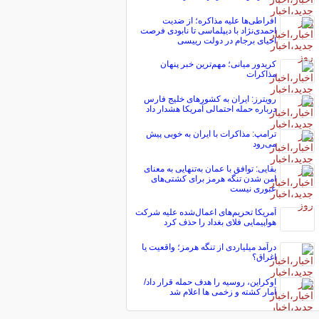
افراطی‌ها علیه مذاکره؛ از ضدیت
احمدی‌نژاد با دیپلماسی تا نابودی فرصت
احیای برجام در دولت رییسی
کریدور میانی؛ مهم‌ترین خبر پنهان
مذاکرات
رویترز: ایران به کشورهای خلیج فارس
درباره حمله احتمالی آمریکا هشدار داد
ترامپ: مذاکرات با ایران به خوبی پیش
می‌رود
بقایی: توافق با عمان به‌تنهایی به معنای
امن شدن تنگه هرمز برای کشتی‌های
عبوری نیست
آمریکا تحریم‌های اعمال‌شده علیه شرکت
هواپیمایی فلای بغداد را حذف کرد
درآمد میلیاردی از تنگه هرمز؛ واقعیت یا
اغراق؟
اوکراین، روسیه را هدف حمله قرار داد/
آمار کشته و زخمی ها اعلام شد