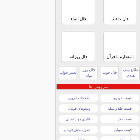
فال حافظ
فال انبیاء
استخاره با قرآن
فال روزانه
طالع بینی
فال روز
فال چوب
تعبیر خواب
هندی
تولد
سرویس ها
قیمت خودرو
اطلاعات دارویی
قیمت طلا و سکه
ویدئوهای فوتبال
قیمت دلار
کالری مواد غذایی
قیمت موبایل
جدول پخش فوتبال