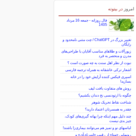
امروز
در بیتوته
فال روزانه - جمعه 16 مرداد
1405
تغییر بزرگ در ChatGPT / چت متنی نامحدود و
رایگان
زیورآلات و طلاهای مناسب آقایان با طراحی‌های
مدرن و منحصر به فرد
نبوت از نظر اهل سنت به چه صورت است ؟
اشعار ترکی عاشقانه به همراه ترجمه فارسی
اسپری فیکس کننده آرایش خود را در خانه
بسازید!
روش های متفاوت بافت لیف
چگونه با ارتودنسی نخ دندان بکشیم؟
شناخت نقاط تحریک شوهر
چقدر به همسرتان اعتماد دارید؟
چند دلیل مهم اینکه چرا بهانه گیری‌های کودک،
چیز بدی نیست
لباس‎های نو و تمیز هم می‌توانند بیماری‌زا باشند!
رونمایی «متا» از رقیب «اوپن‌ای‌آی» و