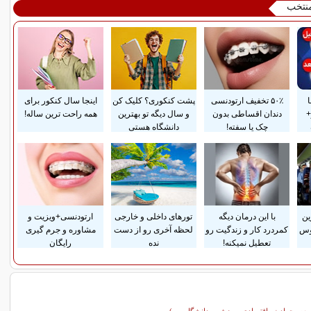
منتخب
۵۰٪ تخفیف ارتودنسی
پشت کنکوری؟ کلیک کن
اینجا سال کنکور برای
+
دندان اقساطی بدون
و سال دیگه تو بهترین
همه راحت ترین ساله!
چک یا سفته!
دانشگاه هستی
ین
با این درمان دیگه
تورهای داخلی و خارجی
ارتودنسی+ویزیت و
وس
کمردرد کار و زندگیت رو
لحظه آخری رو از دست
مشاوره و جرم گیری
تعطیل نمیکنه!
نده
رایگان
معه، حوادث، اقتصادی، ورزشی، دانشگاه و...)