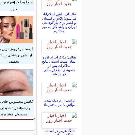
اینجا پیدا کن◀بهترین بر
بازار
قالیباف راهی اسلام‌آباد
می‌شود؛ تلاش پاکستان
و قطر برای بازگرداندن
تهران و واشنگتن به میز
مذاکره
لیست پرفروش ترین ه
بقائی: مذاکرات ایران و
تخفیف
عمان مثبت است / نتایج
مذاکرات پس از
جمع‌بندی اطلاع‌رسانی
خواهد شد
ترامپ از نزدیک شدن
کاهش محسوس جای بخ
توافق با ایران خبر داد
و زخم◀خرید جدیدتری
محصول+مشاوره
تنگه هرمز در آستانه