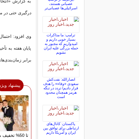
به گزارش «انتخاب
عصبانی هستند،
اسرائیلی‌ها عصبانی‌تر
درگیری حتی در مذ
ترامپ: ما مذاکرات
وی افزود: احتمال 
بسیار خوبی داریم و
امیدواریم که مجبور به
پایان هفته به تأ
حمله بزرگی علیه ایران
نشویم
برابر زمان‌بندی‌ه
انصارالله: نفت‌کش
سعودی «وفاء» را هدف
پیشنهاد ویژه
قرار دادیم/ تردد در تنگه
هرمز همچنان محدود
است
پاکستان: کانال‌های
ارتباطی برای توافق بین
ایران و آمریکا داریم
تا 50% تخفیف