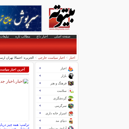
صفحه اصلی
اخبار داغ
مطالب تازه
تبلیغات 
اخبار
اخبار سیاست خارجی
الجزیره: احتمالا تهران ارسا
اخبار
آخرین اخبار سیاس
بازار
فرهنگ و هنر
سلامت
گردشگری
سرگرمی
اسرار خانه داری
دنیای مد
ترامپ: همه چیز دربار
آرایش و زیبایی
استثنایی خوب پیش م