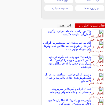
قیمت تبلت
نهج البلاغه
تیتر روزنامه ها
صحیفه سجادیه
جذاب تـــرین اخبار : روز
اخبار هفته
واکنش ترامپ به ادعاها درباره درگیری
لفظی‌اش با پیت هگست
العربیه: تماس‌های غیر مستقیم بین ایران و
آمریکا از طریق میانجی‌ها؛ این گفت‌و‌گو‌ها
وارد مرحله نهایی شده
پزشکیان: هیچ وقت نمی‌گویند تو جلوی
کسی که [پول] خورده را گرفتی؛ بلکه
می‌گویند تو فلانی را که حزب‌اللهی بود،
برداشتی
رویترز: ایران خواستار دریافت عوارض از
تنگه هرمز شد؛ اختلاف با آمریکا و عمان
ادامه دارد
فیدان: ایران و آمریکا بر سر پرونده
هسته‌ای به توافقات اصولی رسیده‌اند
رئیس جمهور آمریکا افشاگران «کمبود
ذخایر موشکی» را تهدید کرد