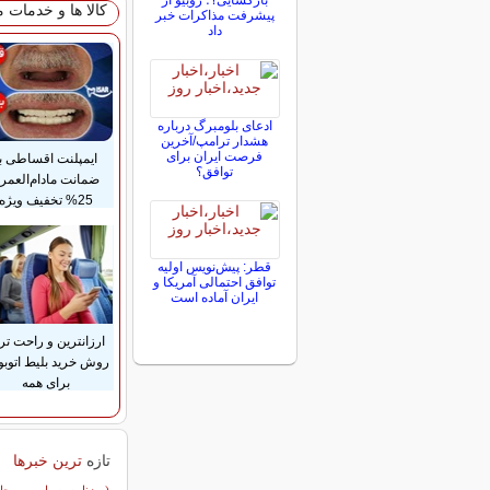
بازگشایی؟؛ روبیو از
کالا ها و خدمات 
پیشرفت مذاکرات خبر
داد
ادعای بلومبرگ درباره
هشدار ترامپ/آخرین
فرصت ایران برای
ایمپلنت اقساطی با
توافق؟
ضمانت مادام‌العمر
25% تخفیف ویژه
قطر: پیش‌نویس اولیه
توافق احتمالی آمریکا و
ایران آماده است
ارزانترین و راحت تر
روش خرید بلیط اتوب
برای همه
تازه
ترین خبرها
سایر خبرهای داغ
(روزنامه، سیاست و جا