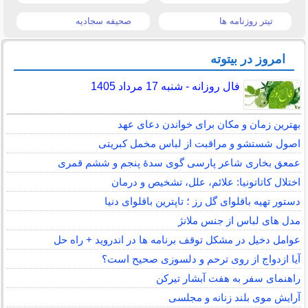
تیتر روزنامه ها
صحیفه سجادیه
امروز در بیتوته
فال روزانه - شنبه 17 مرداد 1405
بهترین زمان و مکان برای خواندن دعای عهد
اصول شستشو و مراقبت از لباس مخمل کبریتی
عمعق بخاری شاعر پارسی گوی سدهٔ پنجم و ششم قمری
اختلال کاتاتونیا: علائم، علل، تشخیص و درمان
دستور تهیه باقلوای گل رز ؛ تاپترین باقلوای دنیا
مدل های لباس از جنس ملانژ
عوامل دخیل در مشکل توقف برنامه ها در اندروید + راه حل
آیا ازدواج از روی ترحم و دلسوزی صحیح است؟
راهنمای سفر به هفت آبشار تیرکن
آرایش موی بلند زنانه و مجلسی