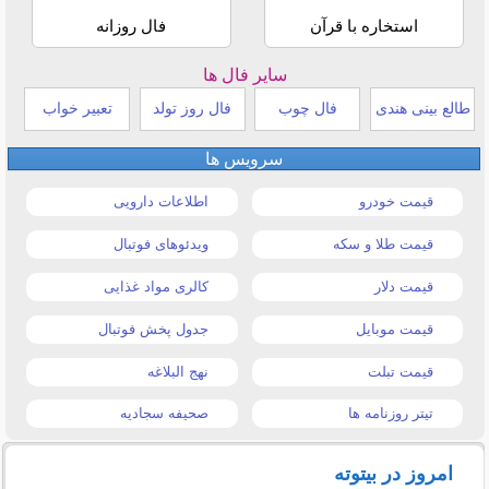
استخاره با قرآن
فال روزانه
سایر فال ها
طالع بینی هندی
فال چوب
فال روز تولد
تعبیر خواب
سرویس ها
قیمت خودرو
اطلاعات دارویی
قیمت طلا و سکه
ویدئوهای فوتبال
قیمت دلار
کالری مواد غذایی
قیمت موبایل
جدول پخش فوتبال
قیمت تبلت
نهج البلاغه
تیتر روزنامه ها
صحیفه سجادیه
امروز در بیتوته