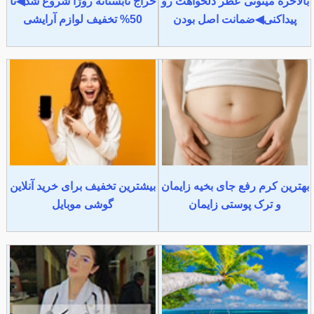
بالاخره میتونی عطر دلخواهت رو
حراج تابستانه روژا شروع شد◀تا
پیداکنی◀ضمانت اصل بودن
50% تخفیف لوازم آرایشی
بهترین کرم رفع جای بخیه زایمان
بیشترین تخفیف برای خرید آنلاین
و ترک پوستی زایمان
گوشی موبایل