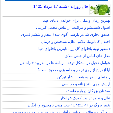
فال روزانه - شنبه 17 مرداد 1405
بهترین زمان و مکان برای خواندن دعای عهد
اصول شستشو و مراقبت از لباس مخمل کبریتی
عمعق بخاری شاعر پارسی گوی سدهٔ پنجم و ششم قمری
اختلال کاتاتونیا: علائم، علل، تشخیص و درمان
دستور تهیه باقلوای گل رز ؛ تاپترین باقلوای دنیا
مدل های لباس از جنس ملانژ
عوامل دخیل در مشکل توقف برنامه ها در اندروید + راه حل
آیا ازدواج از روی ترحم و دلسوزی صحیح است؟
راهنمای سفر به هفت آبشار تیرکن
آرایش موی بلند زنانه و مجلسی
سخنان بزرگان درباره فلسفه
علل و نحوه تربیت کودک خرابکار
تغییر بزرگ در ChatGPT / چت متنی نامحدود و رایگان
زیورآلات و طلاهای مناسب آقایان با طراحی‌های مدرن و منحصر