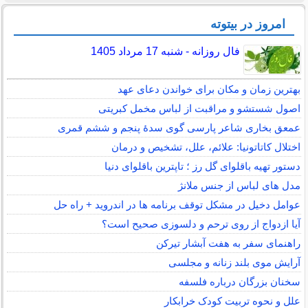
امروز در بیتوته
فال روزانه - شنبه 17 مرداد 1405
بهترین زمان و مکان برای خواندن دعای عهد
اصول شستشو و مراقبت از لباس مخمل کبریتی
عمعق بخاری شاعر پارسی گوی سدهٔ پنجم و ششم قمری
اختلال کاتاتونیا: علائم، علل، تشخیص و درمان
دستور تهیه باقلوای گل رز ؛ تاپترین باقلوای دنیا
مدل های لباس از جنس ملانژ
عوامل دخیل در مشکل توقف برنامه ها در اندروید + راه حل
آیا ازدواج از روی ترحم و دلسوزی صحیح است؟
راهنمای سفر به هفت آبشار تیرکن
آرایش موی بلند زنانه و مجلسی
سخنان بزرگان درباره فلسفه
علل و نحوه تربیت کودک خرابکار