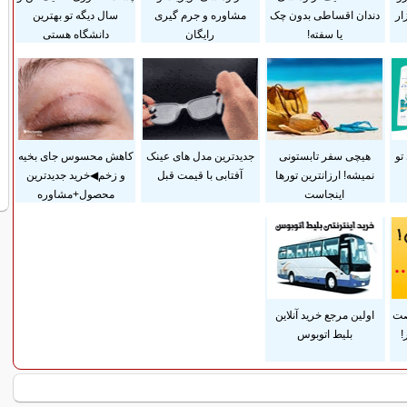
ار
دندان اقساطی بدون چک
مشاوره و جرم گیری
سال دیگه تو بهترین
یا سفته!
رایگان
دانشگاه هستی
تو
هیچی سفر تابستونی
جدیدترین مدل های عینک
کاهش محسوس جای بخیه
نمیشه! ارزانترین تورها
آفتابی با قیمت قبل
و زخم◀خرید جدیدترین
اینجاست
محصول+مشاوره
صت
اولین مرجع خرید آنلاین
!
بلیط اتوبوس