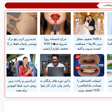
منتخب
درد
تا 50% تخفیف مجلل
حراج تابستانه روژا
جدیدترین کرم رفع ترک
نه!
ترین تالارها + مشاهده
شروع شد◀تا 50%
پوستی زایمان فقط در 3
لیست مزون و آتلیه
تخفیف لوازم آرایشی
هفته
جی
ایمپلنت اقساطی با
با این دوره های رایگان به
ارزانترین و راحت ترین
ست
ضمانت مادام‌العمر+
راحتی وارد بازار کار شو!
روش خرید بلیط اتوبوس
25% تخفیف ویژه
برای همه