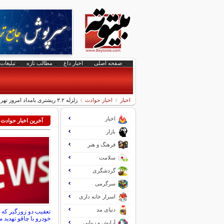
صفحه اصلی
اخبار داغ
مطالب تازه
تبلیغات 
اخبار
اخبار حوادث
زلزله ۳.۲ ریشتری بامداد امروز تهران را لرزاند
اخبار
آخرین اخبار حوادث
بازار
فرهنگ و هنر
سلامت
گردشگری
سرگرمی
اسرار خانه داری
دنیای مد
تعقیب دو زورگیر که ز
خودرو با چاقو تهدید م
آرایش و زیبایی