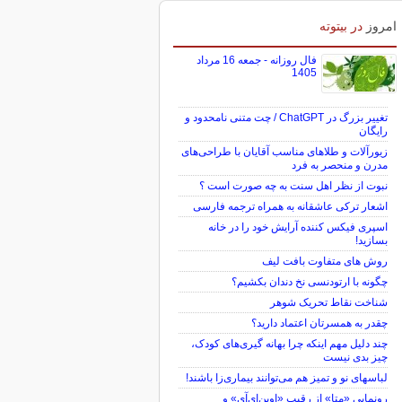
امروز
در بیتوته
فال روزانه - جمعه 16 مرداد
1405
تغییر بزرگ در ChatGPT / چت متنی نامحدود و
رایگان
زیورآلات و طلاهای مناسب آقایان با طراحی‌های
مدرن و منحصر به فرد
نبوت از نظر اهل سنت به چه صورت است ؟
اشعار ترکی عاشقانه به همراه ترجمه فارسی
اسپری فیکس کننده آرایش خود را در خانه
بسازید!
روش های متفاوت بافت لیف
چگونه با ارتودنسی نخ دندان بکشیم؟
شناخت نقاط تحریک شوهر
چقدر به همسرتان اعتماد دارید؟
چند دلیل مهم اینکه چرا بهانه گیری‌های کودک،
چیز بدی نیست
لباس‎های نو و تمیز هم می‌توانند بیماری‌زا باشند!
رونمایی «متا» از رقیب «اوپن‌ای‌آی» و