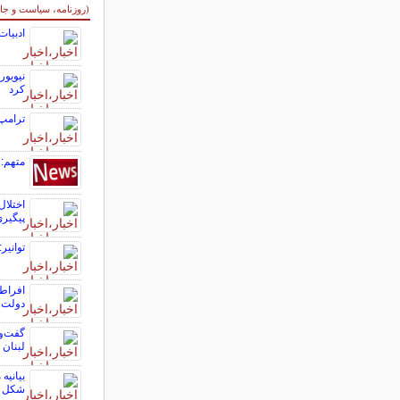
سایر خبرهای داغ
(روزنامه، سیاست و جا
ادبیات
نیویور
کرد
ترامپ:
متهم: 
اختلال
پیگیر
توانیر
افراطی
دولت 
گفت‌وگ
لبنان
شکل 