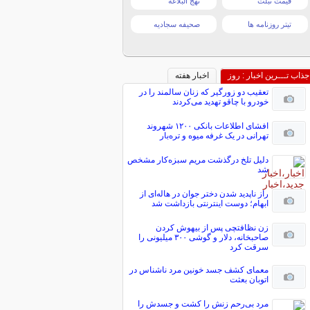
قیمت تبلت
نهج البلاغه
تیتر روزنامه ها
صحیفه سجادیه
جذاب تـــرین اخبار : روز
اخبار هفته
تعقیب دو زورگیر که زنان سالمند را در
خودرو با چاقو تهدید می‌کردند
افشای اطلاعات بانکی ۱۲۰۰ شهروند
تهرانی در یک غرفه میوه و تره‌بار
دلیل تلخ درگذشت مریم سبزه‌کار مشخص
شد
راز ناپدید شدن دختر جوان در هاله‌ای از
ابهام؛ دوست اینترنتی بازداشت شد
زن نظافتچی پس از بیهوش کردن
صاحبخانه، دلار و گوشی ۳۰۰ میلیونی را
سرقت کرد
معمای کشف جسد خونین مرد ناشناس در
اتوبان بعثت
مرد بی‌رحم زنش را کشت و جسدش را