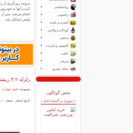
پرونده زورگیری از زن
روانشناسی
کردن آنها به خودرویی
انجام می‌شد، پس از 
زناشویی
پلیس تشکیل شد…
آشپزی و تغذیه
کودکان و والدین
مذهبی
کامپیوتر و اینترنت
علمی
ورزش
مجله خودرو
زلزله ۳.۲ ریشتری بامداد امروز تهران را لرزاند
اخبار حوادث
مجموعه:
بخش
گوناگون
( مروری بر گذشته اخبار )
تاریخ انتشار : جمعه, ۱۰ مرداد ۱۴۰۴ ۱۱:۲۴