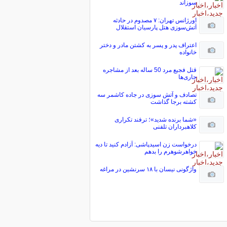
سوزاند
اورژانس تهران: ۷ مصدوم در حادثه
آتش‌سوزی هتل پارسیان استقلال
اعتراف پدر و پسر به کشتن مادر و دختر
خانواده
قتل فجیع مرد 50 ساله بعد از مشاجره
جاری‌ها
تصادف و آتش سوزی در جاده کاشمر سه
کشته برجا گذاشت
«شما برنده شدید»؛ ترفند تکراری
کلاهبرداران تلفنی
درخواست زن اسیدپاشی: آزادم کنید تا دیه
خواهرشوهرم را بدهم
واژگونی نیسان با ۱۸ سرنشین در مراغه