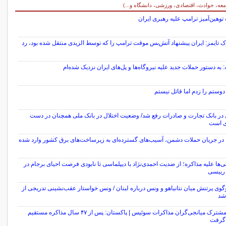
معه، حوادث، اقتصادی، ورزشی، دانشگاه و...)
 توهین‌آمیز ترامپ علیه رهبری ایران
ک تایمز: ایران پیشنهاد آتش‌بس موقت ترامپ را که توسط الزیدی منتقل شده بود، رد
 به دستور حملات جدید علیه نیروگاه‌ها و پل‌های ایران نزدیک شده‌ام
دوستم را زدم اما قاتل نیستم
 در بانک تجارت و صادرات رفع شد/ وضعیت اختلال در بانک ملی همچنان در دست
ی است
: در جریان حملات دشمن، آسیب‌های گسترده‌ای به زیرساخت‌های برق کشور وارد شده
‌ها علیه مذاکره؛ از ضدیت احمدی‌نژاد با دیپلماسی تا نابودی فرصت احیای برجام در
رییسی
وی پرتنش میان نتانیاهو و ونس درباره لبنان / ونس خواستار عقب‌نشینی تدریجی از
 شد
بیانیه مشترک میانجی‌گران مذاکرات سوئیس | پاکستان: پس از ۴۷ سال مذاکره مستقیم
گرفت