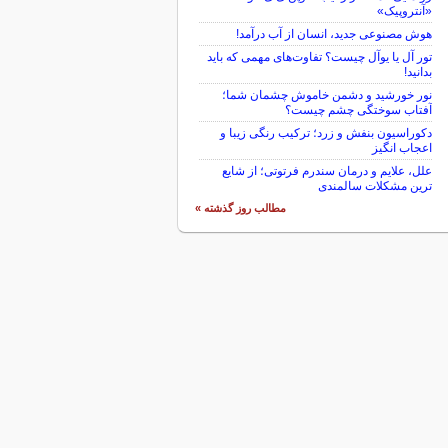
«آنتروپیک»
هوش مصنوعی جدید، انسان از آب درآمد!
تور آل یا یوآل چیست؟ تفاوت‌های مهمی که باید
بدانید!
نور خورشید و دشمن خاموش چشمان شما؛
آفتاب سوختگی چشم چیست؟
دکوراسیون بنفش و زرد؛ ترکیب رنگی زیبا و
اعجاب انگیز
علل، علایم و درمان سندرم فرتوتی؛ از شایع
ترین مشکلات سالمندی
مطالب روز گذشته »