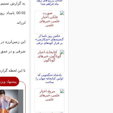
امکان رزرو هتل روی
ماه فراهم شد!
لرزاند.
عکس روز ناسا از
گنجینه‌های «شکارچی»
بر فراز کوه‌های برفی
شرقی و در عمق 8 کیلومتری زمین رخ داده است
تا این لحظه گزار
پادشاه جنگجویی که
اولین کتابخانۀ جهان را
پیشنهاد ویژه
ساخت