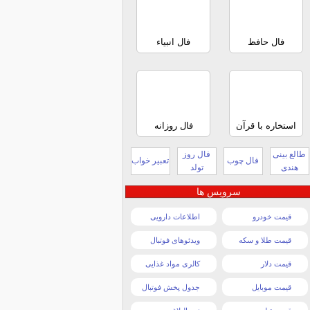
فال حافظ
فال انبیاء
استخاره با قرآن
فال روزانه
طالع بینی
فال روز
فال چوب
تعبیر خواب
هندی
تولد
سرویس ها
قیمت خودرو
اطلاعات دارویی
قیمت طلا و سکه
ویدئوهای فوتبال
قیمت دلار
کالری مواد غذایی
قیمت موبایل
جدول پخش فوتبال