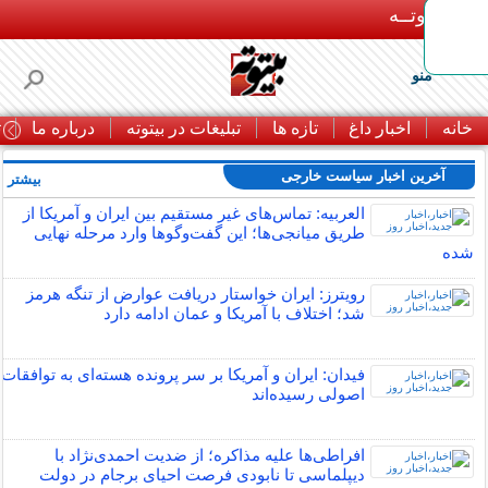
بـیتوتــه
منو
خانه
اخبار داغ
تازه ها
تبلیغات در بیتوته
درباره ما
ت
آخرین اخبار سیاست خارجی
بیشتر »
العربیه: تماس‌های غیر مستقیم بین ایران و آمریکا از
طریق میانجی‌ها؛ این گفت‌و‌گو‌ها وارد مرحله نهایی
شده
رویترز: ایران خواستار دریافت عوارض از تنگه هرمز
شد؛ اختلاف با آمریکا و عمان ادامه دارد
فیدان: ایران و آمریکا بر سر پرونده هسته‌ای به توافقات
اصولی رسیده‌اند
افراطی‌ها علیه مذاکره؛ از ضدیت احمدی‌نژاد با
دیپلماسی تا نابودی فرصت احیای برجام در دولت