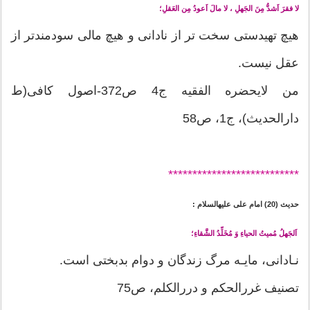
لا فقرَ اَشدُّ مِنَ الجَهلِ ، لا مالَ اَعودُ مِن العَقلِ؛
هیچ تهیدستی سخت تر از نادانی و هیچ مالی سودمندتر از
عقل نیست.
من لایحضره الفقیه ج4 ص372-اصول کافی(ط
دارالحدیث)، ج1، ص58
*******
********************
حدیث (20) امام على عليه‏السلام :
اَلجَهلُ مُميتُ الحياءِ وَ مُخَلِّدُ الشَّقاءِ؛
نـادانى، مايـه مرگ زندگان و دوام بدبختى است.
تصنیف غررالحكم و دررالکلم، ص75