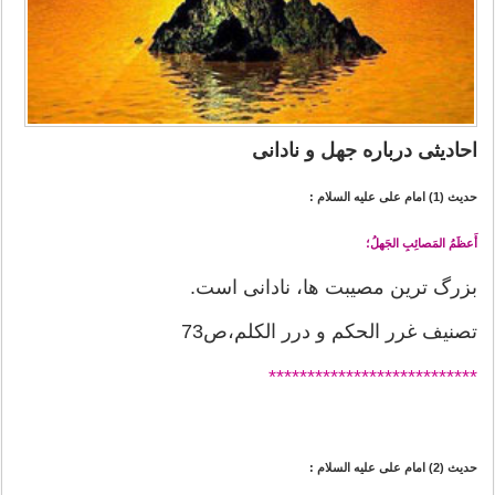
احادیثی درباره جهل و نادانی
حدیث (1) امام على عليه السلام :
أَعظَمُ المَصائِبِ الجَهلُ؛
بزرگ ترين مصيبت ها، نادانى است.
تصنیف غرر الحکم و درر الکلم،ص73
*******
********************
حدیث (2) امام على عليه السلام :