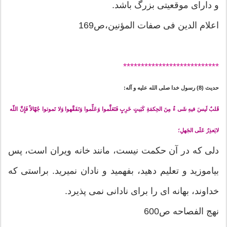
و داراى موقعيتى بزرگ باشد.
اعلام الدین فی صفات المؤنین،ص169
*******
********************
حدیث (8) رسول خدا صلی الله علیه و آله:
قَلبٌ لَيسَ فيهِ شَى ءٌ مِنَ الحِكمَةِ كَبَيتٍ خَرِبٍ فَتَعَلَّموا وَعَلِّموا وَتَفَقَّهوا وَلا تَموتوا جُهّالاً فَإِنَّ اللّه
لايَعذِرُ عَلَى الجَهلِ؛
دلى كه در آن حكمت نيست، مانند خانه ويران است، پس
بياموزيد و تعليم دهيد، بفهميد و نادان نميريد. براستى كه
خداوند، بهانه اى را براى نادانى نمى پذيرد.
نهج الفصاحه ص600