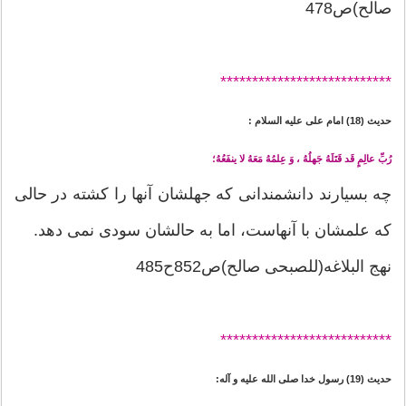
صالح)ص478
*******
********************
حدیث (18) امام على عليه السلام :
رُبِّ عالِمٍ قَد قَتَلَهُ جَهلُهُ ، وَ عِلمُهُ مَعَهُ لا ینفَعُهُ؛
چه بسیارند دانشمندانی که جهلشان آنها را کشته در حالی
که علمشان با آنهاست، اما به حالشان سودی نمی دهد.
نهج البلاغه(للصبحی صالح)ص852ح485
*******
********************
حدیث (19) رسول خدا صلی الله علیه و آله: