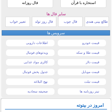
استخاره با قرآن
فال روزانه
سایر فال ها
طالع بینی هندی
فال چوب
فال روز تولد
تعبیر خواب
سرویس ها
قیمت خودرو
اطلاعات دارویی
قیمت طلا و سکه
ویدئوهای فوتبال
قیمت دلار
کالری مواد غذایی
قیمت موبایل
جدول پخش فوتبال
قیمت تبلت
نهج البلاغه
تیتر روزنامه ها
صحیفه سجادیه
امروز در بیتوته