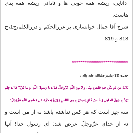
دانايى، ريشه همه خوبى ‏ها و نادانى ريشه همه بدى‏
هاست.
شرح آقا جمال خوانساری بر غررالحكم و دررالکلم،ج1،ح
818 و 819
*******
********************
حدیث (23) پيامبر صلى‏الله‏ عليه‏ و‏آله :
ثَلاثٌ مَن لَم تَكُن فيهِ فَلَيسَ مِنّى وَ لا مِنَ اللّه‏ِ عَزَّوَجَلَّ. قيلَ: يا رَسولَ اللّه‏ِ، وَ ما هُنَّ؟ قالَ: حِلمٌ
يَرُدُّ بِهِ جَهلَ الجاهِلِ وَ حُسنُ خُلقٍ يَعيشُ بِهِ فِى النّاسِ وَ وَرَعٌ يَحجُزُهُ عَن مَعاصِى اللّه‏ِ عَزَّوَجَلَّ؛
سه چيز است كه هر كس نداشته باشد نه از من است و
نه از خداى عزّوجلّ. عرض شد: اى رسول خدا! آنها