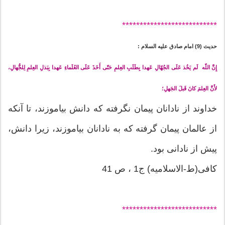
*******
********************
حدیث (9) امام صادق عليه السلام :
إِنَّ اللّه لَم يَخُذ عَلَى الجُهّالِ عَهدا بِطَلَبِ العِلمِ حَتّى أَخَذَ عَلَى العُلَماءِ عَهدا بِبَذلِ العِلمِ لِلجُّهالِ،
لأَنَّ العِلمَ كانَ قَبلَ الجَهلِ؛
خداوند از نادانان پيمان نگرفته كه دانش بياموزند، تا آنكه
از عالمان پيمان گرفته كه به نادانان بياموزند، زيرا دانش،
پيش از نادانى بود.
کافی(ط-الاسلامیه) ج1 ، ص 41
*******
********************