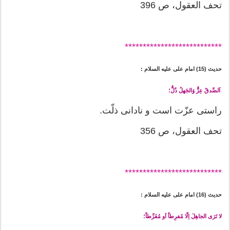
تحف العقول، ص 396
*******
********************
حدیث (15) امام على عليه السلام :
اَلصِّدقُ عِزٌّ وَالجَهلُ ذُلٌّ؛
راستى عزّت است و نادانى ذلّت.
تحف العقول، ص 356
*******
********************
حدیث (16) امام على عليه السلام :
لا تَرَی الجاهِلَ اِلّا مُفرِطاً اَو مُفَرِّطاً؛