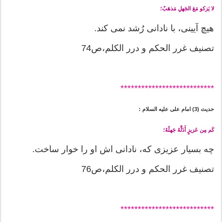
لا يَزكو مَعَ الجَهلِ مَذهَبٌ؛
هيچ آيينى، با نادانى رُشد نمى كند.
تصنیف غرر الحکم و درر الکلم،ص74
*******
********************
حدیث (3) امام على عليه السلام :
كَم مِن عَزيزٍ أَذَلَّهُ جَهلُهُ؛
چه بسيار عزيزى كه، نادانى اش او را خوار ساخت.
تصنیف غرر الحکم و درر الکلم،ص76
*******
********************