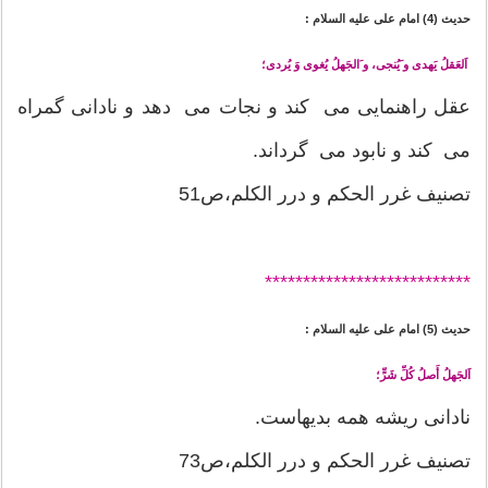
حدیث (4) امام على عليه السلام :
اَلعَقلُ يَهدى و َيُنجى، و َالجَهلُ يُغوى وَ يُردى؛
عقل راهنمايى مى كند و نجات مى دهد و نادانى گمراه
مى كند و نابود مى گرداند.
تصنیف غرر الحکم و درر الکلم،ص51
*******
********************
حدیث (5) امام على عليه السلام :
اَلجَهلُ أَصلُ كُلِّ شَرٍّ؛
نادانى ريشه همه بديهاست.
تصنیف غرر الحکم و درر الکلم،ص73