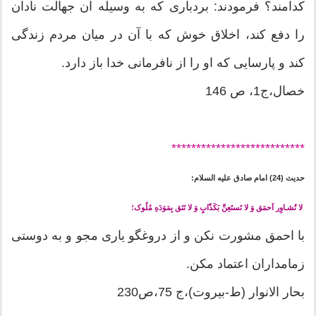
كدامند؟ فرمودند: بردبارى كه به وسيله آن جهالت نادان
را دفع كند، اخلاق خوش كه با آن در ميان مردم زندگى
كند و پارسايى كه او را از نافرمانى خدا باز دارد.
خصال،ج1، ص 146
*******
********************
حدیث (24) امام صادق علیه السلام:
لا تُشـاوِر اَحمَق وَ لا تَستَعِنَّ بَکَذّابٍ وَ لا تَثق بِمَوَدَهِ مُلُوک؛
با احمق مشورت نکن و از دروغگو یارى مجو و به دوستى
زمامداران اعتماد مکن.
بحار الانوار (ط-بیروت)،ج 75،ص230