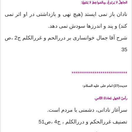
الجاهِلُ لا يَرتَدِعُ، وبالمَواعِظِ لا يَنتَفِعُ؛
نادان باز نمى ايستد (هيچ نهى و بازداشتى در او اثر نمى
كند) و پند و اندرزها سودش نمى دهد.
شرح آقا جمال خوانساری بر دررالحم و غررالکلم ج2 ،ص
35
*******
********************
حدیث(27) امام علی علیه السلام:
رأسُ الجَهلِ مُعاداةُ النّاسِ.
سرآغاز نادانی، دشمنی با مردم است.
تصنیف غررالحکم و دررالکلم ، ج4 ،ص51