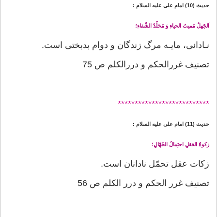
حدیث (10) امام على عليه السلام :
اَلجَهلُ مُميتُ الحياءِ وَ مُخَلِّدُ الشَّقاءِ؛
نـادانى، مايـه مرگ زندگان و دوام بدبختى است.
تصنیف غررالحكم و دررالکلم ص 75
*******
********************
حدیث (11) امام على عليه السلام :
زكوةُ العَقلِ احتِمالُ الجُهّالِ؛
زكات عقل تحمّل نادانان است.
تصنیف غرر الحکم و درر الکلم ص 56