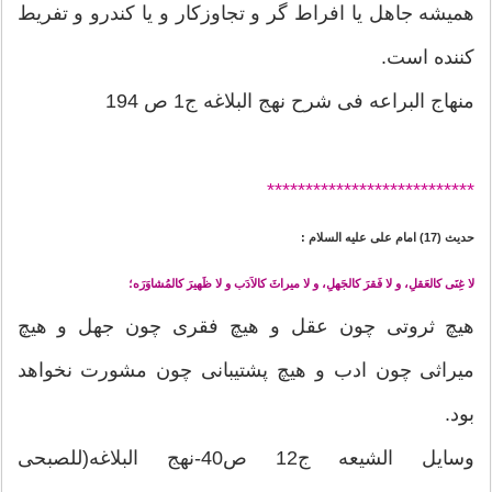
همیشه جاهل یا افراط گر و تجاوزکار و یا کندرو و تفریط
کننده است.
منهاج البراعه فی شرح نهج البلاغه ج1 ص 194
*******
********************
حدیث (17) امام على عليه السلام :
لا غِنَی کالعَقلِ، و لا فَقرَ کالجَهلِ، و لا میراثَ کالاَدَب و لا ظَهیرَ کالمُشاوَرَه؛
هیچ ثروتی چون عقل و هیچ فقری چون جهل و هیچ
میراثی چون ادب و هیچ پشتیبانی چون مشورت نخواهد
بود.
وسایل الشیعه ج12 ص40-نهج البلاغه(للصبحی