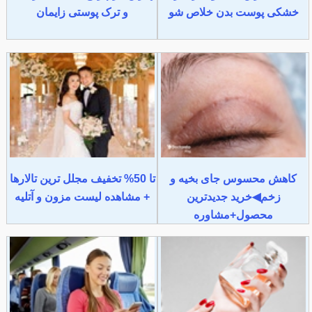
خشکی پوست بدن خلاص شو
و ترک پوستی زایمان
کاهش محسوس جای بخیه و
تا 50% تخفیف مجلل ترین تالارها
زخم◀خرید جدیدترین
+ مشاهده لیست مزون و آتلیه
محصول+مشاوره