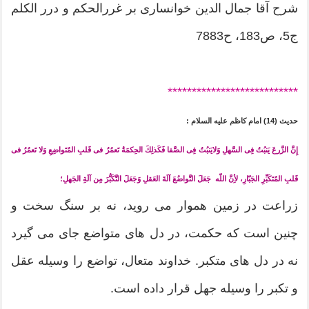
شرح آقا جمال الدین خوانساری بر غررالحکم و درر الکلم
ج5، ص183، ح7883
*******
********************
حدیث (14) امام كاظم عليه ‏السلام :
إِنَّ الزَّرعَ يَنبُتُ فِى السَّهلِ وَلايَنبُتُ فِى الصَّفا فَكَذلِكَ الحِكمَةُ تَعمُرُ فى قَلبِ المُتَواضِعِ وَلا تَعمُرُ فى
قَلبِ المُتَكَبِّرِ الجَبّارِ، لأِنَّ اللّه جَعَلَ التَّواضُعَ آلَةَ العَقلِ وَجَعَلَ التَّكَبُّرَ مِن آلَةِ الجَهلِ؛
زراعت در زمين هموار مى رويد، نه بر سنگ سخت و
چنين است كه حكمت، در دل هاى متواضع جاى مى گيرد
نه در دل هاى متكبر. خداوند متعال، تواضع را وسيله عقل
و تكبر را وسيله جهل قرار داده است.