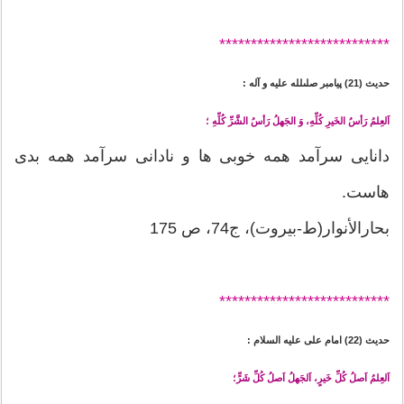
*******
********************
حدیث (21) پيامبر صلى‏لله‏ عليه ‏و ‏آله :
اَلعِلمُ رَأسُ الخَيرِ كُلِّهِ، وَ الجَهلُ رَأسُ الشَّرِّ كُلِّهِ ؛
دانايى سرآمد همه خوبى ‏ها و نادانى سرآمد همه بدى‏
هاست.
بحارالأنوار(ط-بیروت)، ج74، ص 175
*******
********************
حدیث (22) امام على عليه‏ السلام :
اَلعِلمُ اَصلُ كُلِّ خَيرٍ، اَلجَهلُ اَصلُ كُلِّ شَرٍّ؛