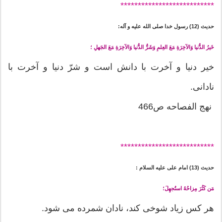
*******
********************
حدیث (12) رسول خدا صلی الله علیه و آله:
خَيرُ الدُّنيا وَالآخِرَةِ مَعَ العِلمِ وَشَرُّ الدُّنيا وَالآخِرَةِ مَعَ الجَهلِ ؛
خير دنيا و آخرت با دانش است و شرّ دنيا و آخرت با
نادانى.
نهج الفصاحه ص466
*******
********************
حدیث (13) امام على عليه السلام :
مَن كَثُرَ مِزاحُهُ استُجهِلَ؛
هر كس زياد شوخى كند، نادان شمرده مى شود.