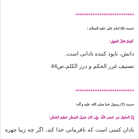
*******
********************
حدیث (6) امام على عليه السلام :
اَلعِلمُ قاتِلُ الجَهلِ؛
دانش، نابود كننده نادانى است.
تصنیف غرر الحکم و درر الکلم،ص44
*******
********************
حدیث (7) رسول خدا صلی الله علیه و آله:
إِنَّ الجاهِلَ مَن عَصَى اللّه وَإِن كانَ جَميلَ المَنظَرِ عَظيمَ الخَطَرِ؛
نادان كسى است كه نافرمانى خدا كند، اگر چه زيبا چهره