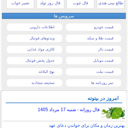
طالع بینی هندی
فال چوب
فال روز تولد
تعبیر خواب
سرویس ها
قیمت خودرو
اطلاعات دارویی
قیمت طلا و سکه
ویدئوهای فوتبال
قیمت دلار
کالری مواد غذایی
قیمت موبایل
جدول پخش فوتبال
قیمت تبلت
نهج البلاغه
تیتر روزنامه ها
صحیفه سجادیه
امروز در بیتوته
فال روزانه - شنبه 17 مرداد 1405
بهترین زمان و مکان برای خواندن دعای عهد