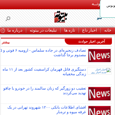
بـیتوتــه
توبوس
منو
خانه
اخبار داغ
تازه ها
تبلیغات در بیتوته
درباره ما
ت
آخرین اخبار حوادث
بیشتر »
تصادف زنجیره‌ای در جاده سلماس - ارومیه ۶ فوتی و
مصدوم برجا گذاشت
دستگیری قاتل قهرمان کراسفیت کشور بعد از ۱۱ ماه
زندگی مخفیانه
تعقیب دو زورگیر که زنان سالمند را در خودرو با چاقو
تهدید می‌کردند
افشای اطلاعات بانکی ۱۲۰۰ شهروند تهرانی در یک
غرفه میوه و تره‌بار