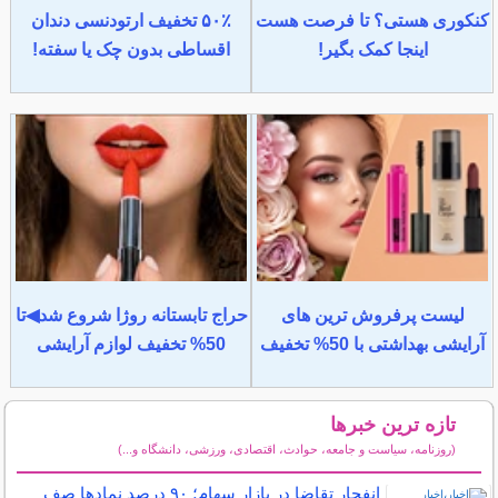
کنکوری هستی؟ تا فرصت هست
۵۰٪ تخفیف ارتودنسی دندان
اینجا کمک بگیر!
اقساطی بدون چک یا سفته!
لیست پرفروش ترین های
حراج تابستانه روژا شروع شد◀تا
آرایشی بهداشتی با 50% تخفیف
50% تخفیف لوازم آرایشی
تازه ترین خبرها
(روزنامه، سیاست و جامعه، حوادث، اقتصادی، ورزشی، دانشگاه و...)
سایر خبرهای داغ
انفجار تقاضا در بازار سهام؛ ۹۰ درصد نماد‌ها صف