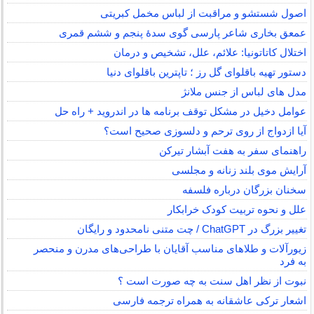
اصول شستشو و مراقبت از لباس مخمل کبریتی
عمعق بخاری شاعر پارسی گوی سدهٔ پنجم و ششم قمری
اختلال کاتاتونیا: علائم، علل، تشخیص و درمان
دستور تهیه باقلوای گل رز ؛ تاپترین باقلوای دنیا
مدل های لباس از جنس ملانژ
عوامل دخیل در مشکل توقف برنامه ها در اندروید + راه حل
آیا ازدواج از روی ترحم و دلسوزی صحیح است؟
راهنمای سفر به هفت آبشار تیرکن
آرایش موی بلند زنانه و مجلسی
سخنان بزرگان درباره فلسفه
علل و نحوه تربیت کودک خرابکار
تغییر بزرگ در ChatGPT / چت متنی نامحدود و رایگان
زیورآلات و طلاهای مناسب آقایان با طراحی‌های مدرن و منحصر
به فرد
نبوت از نظر اهل سنت به چه صورت است ؟
اشعار ترکی عاشقانه به همراه ترجمه فارسی