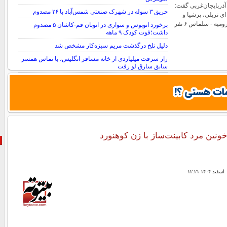
آذربایجان‌غربی گفت:
حریق ۳ سوله در شهرک صنعتی شمس‌آباد با ۲۶ مصدوم
ای تریلی، پرشیا و
وانت پیکان در جاده ارومیه - سلماس ۶ نفر
برخورد اتوبوس و سواری در اتوبان قم-کاشان ۵ مصدوم
داشت؛فوت کودک ۹ ماهه
دلیل تلخ درگذشت مریم سبزه‌کار مشخص شد
راز سرقت میلیاردی از خانه مسافر انگلیس، با تماس همسر
سابق سارق لو رفت
قتل پسرخاله به تصور رابطه پنهانی با همسر
نین مرد کابینت‌ساز با زن کوهنورد