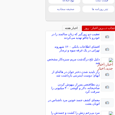
قیمت تبلت
نهج البلاغه
تیتر روزنامه ها
صحیفه سجادیه
جذاب تـــرین اخبار : روز
اخبار هفته
تعقیب دو زورگیر که زنان سالمند را در
خودرو با چاقو تهدید می‌کردند
افشای اطلاعات بانکی ۱۲۰۰ شهروند
تهرانی در یک غرفه میوه و تره‌بار
دلیل تلخ درگذشت مریم سبزه‌کار مشخص
شد
راز ناپدید شدن دختر جوان در هاله‌ای از
ابهام؛ دوست اینترنتی بازداشت شد
زن نظافتچی پس از بیهوش کردن
صاحبخانه، دلار و گوشی ۳۰۰ میلیونی را
سرقت کرد
معمای کشف جسد خونین مرد ناشناس در
اتوبان بعثت
مرد بی‌رحم زنش را کشت و جسدش را