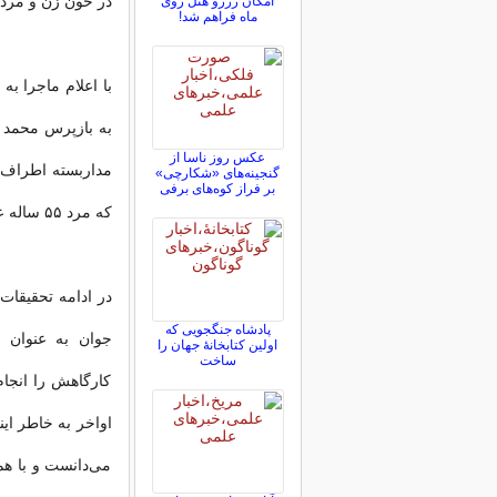
در خون زن و مرد 
امکان رزرو هتل روی
ماه فراهم شد!
با اعلام ماجرا ب
به بازپرس محمد ج
عکس روز ناسا از
مداربسته اطراف 
گنجینه‌های «شکارچی»
بر فراز کوه‌های برفی
که مرد ۵۵ ساله عامل جنایت بوده است.
پادشاه جنگجویی که
جوان به عنوان ح
اولین کتابخانۀ جهان را
ساخت
کارگاهش را انجام
اواخر به خاطر ای
می‌دانست و با هم 