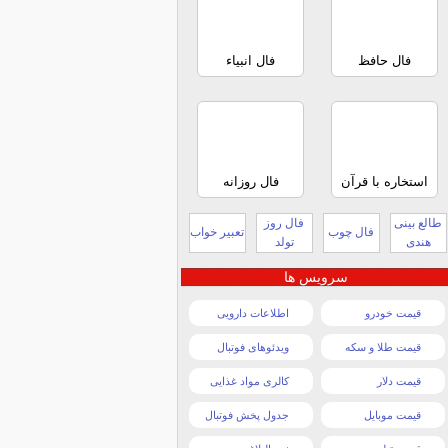
فال حافظ
فال انبیاء
استخاره با قرآن
فال روزانه
طالع بینی
فال روز
فال چوب
تعبیر خواب
هندی
تولد
سرویس ها
قیمت خودرو
اطلاعات دارویی
قیمت طلا و سکه
ویدئوهای فوتبال
قیمت دلار
کالری مواد غذایی
قیمت موبایل
جدول پخش فوتبال