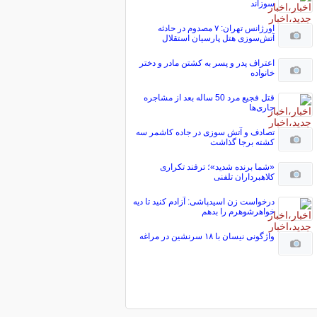
سوزاند
اورژانس تهران: ۷ مصدوم در حادثه
آتش‌سوزی هتل پارسیان استقلال
اعتراف پدر و پسر به کشتن مادر و دختر
خانواده
قتل فجیع مرد 50 ساله بعد از مشاجره
جاری‌ها
تصادف و آتش سوزی در جاده کاشمر سه
کشته برجا گذاشت
«شما برنده شدید»؛ ترفند تکراری
کلاهبرداران تلفنی
درخواست زن اسیدپاشی: آزادم کنید تا دیه
خواهرشوهرم را بدهم
واژگونی نیسان با ۱۸ سرنشین در مراغه