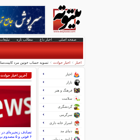
صفحه اصلی
اخبار داغ
مطالب تازه
تبلیغات 
اخبار
اخبار حوادث
تسویه حساب خونین مرد کابینت‌ساز 
اخبار
آخرین اخبار حوادث
بازار
فرهنگ و هنر
سلامت
گردشگری
سرگرمی
اسرار خانه داری
دنیای مد
تصادف زنجیره‌ای در 
۶ فوتی و ۵ مصدوم برجا گذاشت
آرایش و زیبایی