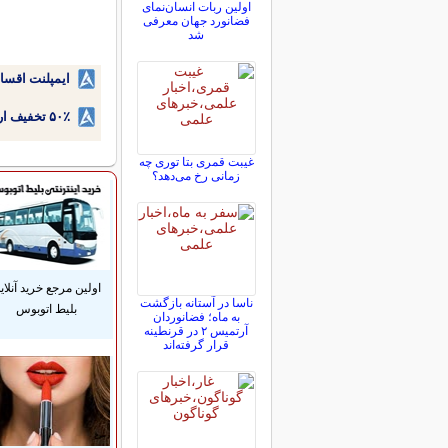
اولین ربات انسان‌نمای
فضانورد جهان معرفی
شد
ایمپلنت اقسا
۵۰٪ تخفیف ارتودنسی دندان اقساطی بدون نیاز به چک یا سفته!
غیبت قمری بتا توری چه
زمانی رخ می‌دهد؟
اولین مرجع خرید آنلای
ناسا در آستانه بازگشت
بلیط اتوبوس
به ماه؛ فضانوردان
آرتمیس ۲ در قرنطینه
قرار گرفته‌اند