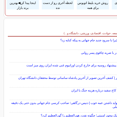
ی
روش خرید بلیط اتوبوس
لحظه آخری رو از دست
اینجا پیدا کن◀بهترین
برای همه
نده
برند بازار
معه، حوادث، اقتصادی، ورزشی، دانشگاه و...)
یرا با سرود جدید جام جهانی به پیکه کنایه زد؟
ر با ضربه چاقوی پسر روانی
 پیشنهاد روسیه برای خارج کردن اورانیوم غنی شده ایران روی میز است
ر | کشف آخرین تصویر از آخرین پادشاه ساسانی توسط محققان دانشگاه تهران
کاخ سفید درباره هزینه جنگ با ایران
فواید داشتن عمه خوب | دنیس درگاهی؛ صاحب کرسی جام جهانی بدون حتی یک دقیقه
ملی
یک مجوز امنیتی؛ چگونه نفت، هورالعظیم را گورالعظیم کرد؟