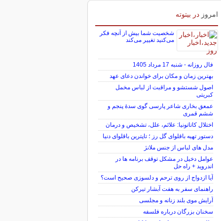
امروز
در بیتوته
شخصیت شما بیش از آنچه فکر
می‌کنید تغییر می‌کند
فال روزانه - شنبه 17 مرداد 1405
بهترین زمان و مکان برای خواندن دعای عهد
اصول شستشو و مراقبت از لباس مخمل
کبریتی
عمعق بخاری شاعر پارسی گوی سدهٔ پنجم و
ششم قمری
اختلال کاتاتونیا: علائم، علل، تشخیص و درمان
دستور تهیه باقلوای گل رز ؛ تاپترین باقلوای دنیا
مدل های لباس از جنس ملانژ
عوامل دخیل در مشکل توقف برنامه ها در
اندروید + راه حل
آیا ازدواج از روی ترحم و دلسوزی صحیح است؟
راهنمای سفر به هفت آبشار تیرکن
آرایش موی بلند زنانه و مجلسی
سخنان بزرگان درباره فلسفه