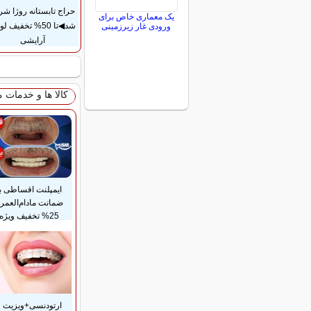
حراج تابستانه روژا شر
یک معماری خاص برای
شد◀تا 50% تخفیف ل
ورودی غار زیرزمینی
آرایشی
کالا ها و خدمات 
ایمپلنت اقساطی با
ضمانت مادام‌العمر
25% تخفیف ویژه
ارتودنسی+ویزیت و