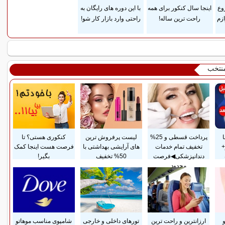
وع
اینجا سال کنکور برای همه
با این دوره های رایگان به
وازم
راحت ترین ساله!
راحتی وارد بازار کار شو!
منتخب
پرداخت قسطی و 25%
لیست پرفروش ترین
کنکوری هستی؟ تا
+
تخفیف تمام خدمات
های آرایشی بهداشتی با
فرصت هست اینجا کمک
دندانپزشکی◀فرصت
50% تخفیف
بگیر!
محدود
ارزانترین و راحت ترین
تورهای داخلی و خارجی
شامپوی مناسب موهاتو