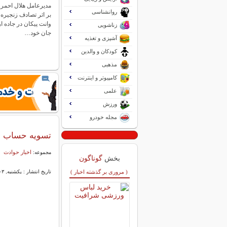
مدیرعامل هلال احمر 
روانشناسی
بر اثر تصادف زنجیره 
زناشویی
جان خود…
آشپزی و تغذیه
کودکان و والدین
مذهبی
کامپیوتر و اینترنت
علمی
ورزش
مجله خودرو
تسویه حساب خو
اخبار حوادث
مجموعه:
بخش
گوناگون
( مروری بر گذشته اخبار )
تاریخ انتشار : یکشنبه, ۰۳ اسفند ۱۴۰۴ ۱۲:۲۱