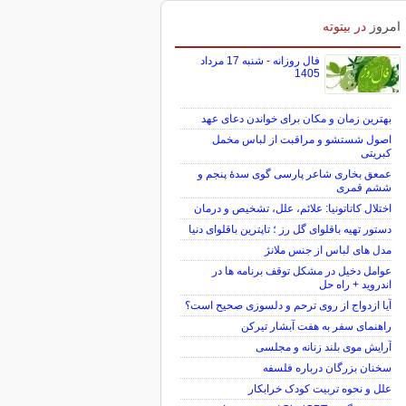
امروز
در بیتوته
فال روزانه - شنبه 17 مرداد
1405
بهترین زمان و مکان برای خواندن دعای عهد
اصول شستشو و مراقبت از لباس مخمل
کبریتی
عمعق بخاری شاعر پارسی گوی سدهٔ پنجم و
ششم قمری
اختلال کاتاتونیا: علائم، علل، تشخیص و درمان
دستور تهیه باقلوای گل رز ؛ تاپترین باقلوای دنیا
مدل های لباس از جنس ملانژ
عوامل دخیل در مشکل توقف برنامه ها در
اندروید + راه حل
آیا ازدواج از روی ترحم و دلسوزی صحیح است؟
راهنمای سفر به هفت آبشار تیرکن
آرایش موی بلند زنانه و مجلسی
سخنان بزرگان درباره فلسفه
علل و نحوه تربیت کودک خرابکار