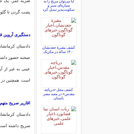
ضربه کمر، یک ضر
آیا می‌توان مریخ را به
سیاره‌ای سبز و
سکونت‌پذیر تبدیل کرد
پشت گردن تا گلوی
دستگیری آروین ق
دادستان کرمانشاه
کشف مقبرۀ جغدنشان
۱۴۰۰ ساله در مکزیک
صحنه حضور داشته 
عینی به غیر از 
است. همچنین در ج
کشف محل «دریاچه
مقدس» در معبد مصر
باستان
اقاریر صریح متهم
دادستان کرمانشاه 
صریح داشته است،