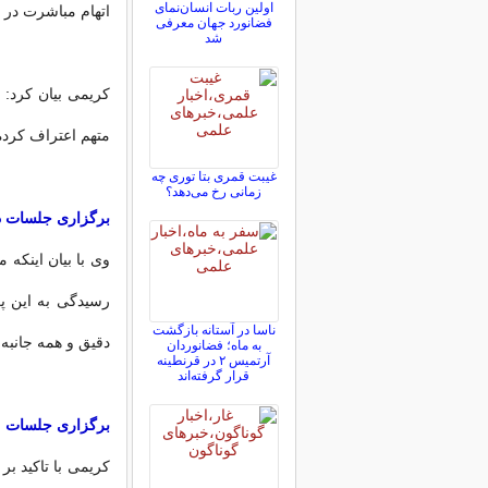
اولین ربات انسان‌نمای
اتهام مباشرت در
فضانورد جهان معرفی
شد
کریمی بیان کرد: 
متهم اعتراف کرده
غیبت قمری بتا توری چه
زمانی رخ می‌دهد؟
برگزاری جلسات د
رسیدگی به این پر
ناسا در آستانه بازگشت
دقیق و همه جانب
به ماه؛ فضانوردان
آرتمیس ۲ در قرنطینه
قرار گرفته‌اند
برگزاری جلسات م
کریمی با تاکید 