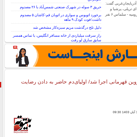
آذربایجان‌غربی گفت:
حریق ۳ سوله در شهرک صنعتی شمس‌آباد با ۲۶ مصدوم
ای تریلی، پرشیا و
وانت پیکان در جاده ارومیه - سلماس ۶ نفر
برخورد اتوبوس و سواری در اتوبان قم-کاشان ۵ مصدوم
داشت؛فوت کودک ۹ ماهه
دلیل تلخ درگذشت مریم سبزه‌کار مشخص شد
راز سرقت میلیاردی از خانه مسافر انگلیس، با تماس همسر
سابق سارق لو رفت
قتل پسرخاله به تصور رابطه پنهانی با همسر
ن قهرمانی اجرا شد/ اولیای‌دم حاضر به دادن رضایت