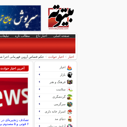
صفحه اصلی
اخبار داغ
مطالب تازه
تبلیغات 
اخبار
اخبار حوادث
حکم قصاص آروین قهرمانی اجرا شد/
اخبار
آخرین اخبار حوادث
بازار
فرهنگ و هنر
سلامت
گردشگری
سرگرمی
اسرار خانه داری
دنیای مد
تصادف زنجیره‌ای در 
۶ فوتی و ۵ مصدوم برجا گذاشت
آرایش و زیبایی