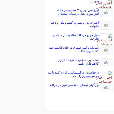
سوزاند
اورژانس تهران: ۷ مصدوم در حادثه
آتش‌سوزی هتل پارسیان استقلال
اعتراف پدر و پسر به کشتن مادر و دختر
خانواده
قتل فجیع مرد 50 ساله بعد از مشاجره
جاری‌ها
تصادف و آتش سوزی در جاده کاشمر سه
کشته برجا گذاشت
«شما برنده شدید»؛ ترفند تکراری
کلاهبرداران تلفنی
درخواست زن اسیدپاشی: آزادم کنید تا دیه
خواهرشوهرم را بدهم
واژگونی نیسان با ۱۸ سرنشین در مراغه