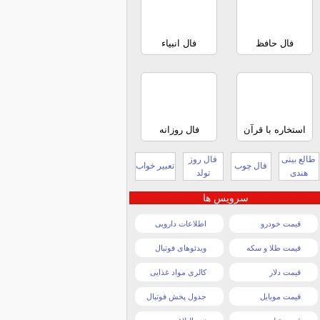
فال حافظ
فال انبیاء
استخاره با قرآن
فال روزانه
طالع بینی
فال روز
فال چوب
تعبیر خواب
هندی
تولد
سرویس ها
قیمت خودرو
اطلاعات دارویی
قیمت طلا و سکه
ویدئوهای فوتبال
قیمت دلار
کالری مواد غذایی
قیمت موبایل
جدول پخش فوتبال