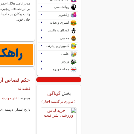
مدیرعامل هلال احمر 
روانشناسی
بر اثر تصادف زنجیره 
زناشویی
جان خود…
آشپزی و تغذیه
کودکان و والدین
مذهبی
کامپیوتر و اینترنت
علمی
ورزش
مجله خودرو
حکم قصاص آروی
نشدند
بخش
گوناگون
اخبار حوادث
مجموعه:
( مروری بر گذشته اخبار )
تاریخ انتشار : دوشنبه, 14 آبان 1403 09:30