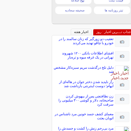
قیمت تبلت
نهج البلاغه
تیتر روزنامه ها
صحیفه سجادیه
جذاب تـــرین اخبار : روز
اخبار هفته
تعقیب دو زورگیر که زنان سالمند را در
خودرو با چاقو تهدید می‌کردند
افشای اطلاعات بانکی ۱۲۰۰ شهروند
تهرانی در یک غرفه میوه و تره‌بار
دلیل تلخ درگذشت مریم سبزه‌کار مشخص
شد
راز ناپدید شدن دختر جوان در هاله‌ای از
ابهام؛ دوست اینترنتی بازداشت شد
زن نظافتچی پس از بیهوش کردن
صاحبخانه، دلار و گوشی ۳۰۰ میلیونی را
سرقت کرد
معمای کشف جسد خونین مرد ناشناس در
اتوبان بعثت
مرد بی‌رحم زنش را کشت و جسدش را