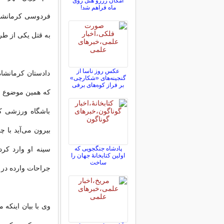
امکان رزرو هتل روی
ماه فراهم شد!
فردوسی کرمانشاه 
به قتل یکی از طر
عکس روز ناسا از
دادستان کرمانشاه
گنجینه‌های «شکارچی»
بر فراز کوه‌های برفی
که همین موضوع م
باشگاه ورزشی که
بیرون می‌آید با 
پادشاه جنگجویی که
سینه او وارد کر
اولین کتابخانۀ جهان را
ساخت
جراحات وارده در 
وی با بیان اینکه 