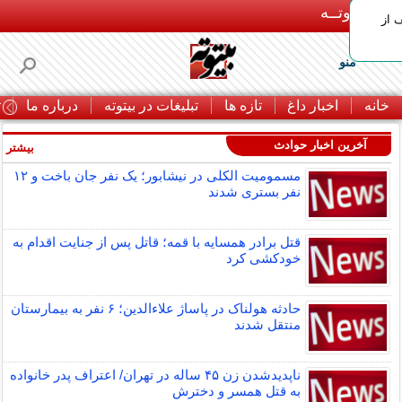
بـیتوتــه
 30% تخفیف از
منو
خانه
اخبار داغ
تازه ها
تبلیغات در بیتوته
درباره ما
ت
آخرین اخبار حوادث
بیشتر »
مسمومیت الکلی در نیشابور؛ یک نفر جان باخت و ۱۲
نفر بستری شدند
قتل برادر همسایه با قمه؛ قاتل پس از جنایت اقدام به
خودکشی کرد
حادثه هولناک در پاساژ علاءالدین؛ ۶ نفر به بیمارستان
منتقل شدند
ناپدیدشدن زن ۴۵ ساله در تهران/ اعتراف پدر خانواده
به قتل همسر و دخترش