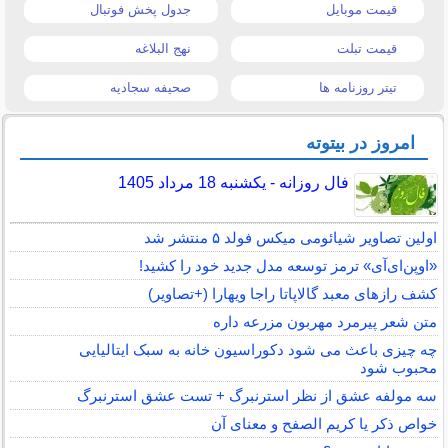
قیمت موبایل
جدول پخش فوتبال
قیمت تبلت
نهج البلاغه
تیتر روزنامه ها
صحیفه سجادیه
امروز در بیتوته
فال روزانه - یکشنبه 18 مرداد 1405
اولین تصاویر شیائومی میکس فولد ۵ منتشر شد
«اوپن‌ای‌آی» ترمز توسعه مدل جدید خود را کشید!
کشف رازهای معبد گالاپاتا راجا ویهارا (+تصاویر)
متن شعر پیرمرد مهربون مزرعه داره
چه چیزی باعث می شود دکوراسیون خانه به سبک ایتالیایی
محبوب شود
سه مولفه عشق از نظر استرنبرگ + تست عشق استرنبرگ
خواص ذکر یا کریم الصفح و معنای آن