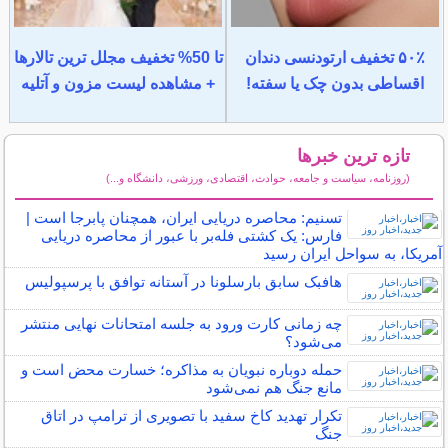
۵۰٪ تخفیف ارتودنسی دندان
تا 50% تخفیف مجلل ترین تالارها
اقساطی بدون چک یا سفته!
+ مشاهده لیست مزون و آتلیه
تازه ترین خبرها
(روزنامه، سیاست و جامعه، حوادث، اقتصادی، ورزشی، دانشگاه و...)
سایر خبرهای داغ
تسنیم: محاصره دریایی ایران، همچنان پابرجا است |
فارس: یک کشتی فله‌بر با عبور از محاصره دریایی
آمریکا، به سواحل ایران رسید
هافبک سابق بارسلونا در آستانه توافق با پرسپولیس
چه زمانی کارت ورود به جلسه امتحانات نهایی منتشر
می‌شود؟
حمله دوباره نبویان به مذاکره؛ خسارت محض است و
مانع جنگ هم نمی‌شود
تکرار تهدید کاخ سفید با تصویری از ترامپ در اتاق
جنگ