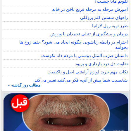
تقویم مایا چیست؟
آموزش مرحله به مرحله فرنچ ناخن در خانه
راههای شستن کلم بروکلی
طرز تهیه رول لازانیا
درمان و پیشگیری از تنبلی تخمدان با ورزش
احترام در رابطه زناشویی چگونه ایجاد می شود؟ حتما زوج ها
بخوانند
داستان ضرب المثل دوستی با مردم دانا نكوست
تفاوت دل درد بارداری و پریود
نکات مهم خرید لوازم آرایشی اصل و باکیفیت
شخصیت شما بیش از آنچه فکر می‌کنید تغییر می‌کند
مطالب روز گذشته »