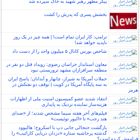
پیکر مطهر رهبر شهید به خاک سپرده شد
بخشش پسری که پدرش را کشت
ترامپ: کار ایران تمام است! | همه چیز در یک روز
ناپدید خواهد شد!
شاخص بورس کانال ۵ میلیون واحد را از دست داد
معاون استاندار خراسان رضوی: رویداد قتل دو نفر در
منطقه سرافرازان مشهد تروریستی نبود
حملات آمریکا به شیراز، چابهار و آبدانان؛ پاسخ ایران
به سه پایگاه آمریکا در کویت | توقف دو نفتکش در
هرمز
انتقاد شدید عضو کمیسیون امنیت ملی از اظهارات
هزینه‌ساز نماینده نزدیک به پایداری
فیلم‌های آخر هفته سیما مشخص شدند؛ از «صدای
هند رجب» تا «الیور توئیست»
بازگشت جنجالی جانی دپ با اسکروج؛ هالیوود
گذشته پرحاشیه ستاره «دزدان دریایی کارائیب» را
فراموش کرده است؟