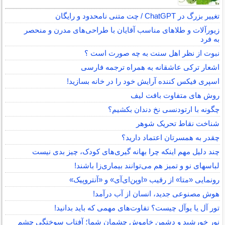
تغییر بزرگ در ChatGPT / چت متنی نامحدود و رایگان
زیورآلات و طلاهای مناسب آقایان با طراحی‌های مدرن و منحصر
به فرد
نبوت از نظر اهل سنت به چه صورت است ؟
اشعار ترکی عاشقانه به همراه ترجمه فارسی
اسپری فیکس کننده آرایش خود را در خانه بسازید!
روش های متفاوت بافت لیف
چگونه با ارتودنسی نخ دندان بکشیم؟
شناخت نقاط تحریک شوهر
چقدر به همسرتان اعتماد دارید؟
چند دلیل مهم اینکه چرا بهانه گیری‌های کودک، چیز بدی نیست
لباس‎های نو و تمیز هم می‌توانند بیماری‌زا باشند!
رونمایی «متا» از رقیب «اوپن‌ای‌آی» و «آنتروپیک»
هوش مصنوعی جدید، انسان از آب درآمد!
تور آل یا یوآل چیست؟ تفاوت‌های مهمی که باید بدانید!
نور خورشید و دشمن خاموش چشمان شما؛ آفتاب سوختگی چشم